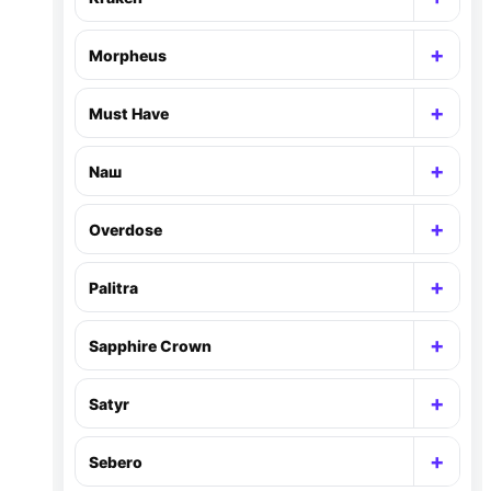
Раск
+
Morpheus
Раск
+
Must Have
Раск
+
Nаш
Раск
+
Overdose
Раск
+
Palitra
Раск
+
Sapphire Crown
Раск
+
Satyr
Раск
+
Sebero
Раск