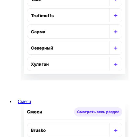
Раскр
+
Trofimoffs
Раскр
+
Сарма
Раскр
+
Северный
Раскр
+
Хулиган
Раскр
Смеси
Смеси
Смотреть весь раздел
+
Brusko
Раскр