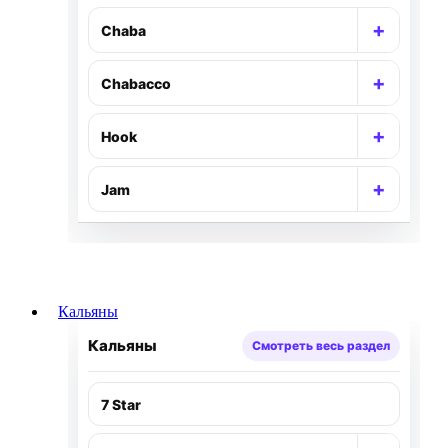
+
Chaba
Раскр
+
Chabacco
Раскр
+
Hook
Раскр
+
Jam
Раскр
Кальяны
Кальяны
Смотреть весь раздел
7 Star