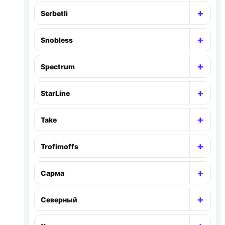
+
Serbetli
Раск
+
Snobless
Раск
+
Spectrum
Раск
+
StarLine
Раск
+
Take
Раск
+
Trofimoffs
Раск
+
Сарма
Раск
+
Северный
Раск