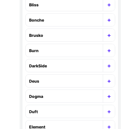
+
Bliss
Раскр
+
Bonche
Раскр
+
Brusko
Раскр
+
Burn
Раскр
+
DarkSide
Раскр
+
Deus
Раскр
+
Dogma
Раскр
+
Duft
Раскр
+
Element