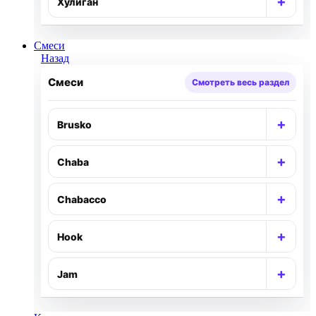
+
Хулиган
Раск
Смеси
Назад
Смеси
Смотреть весь раздел
+
Brusko
Раск
+
Chaba
Раск
+
Chabacco
Раск
+
Hook
Раск
+
Jam
Раск