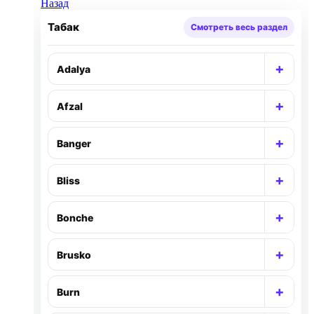
Назад
Табак
Смотреть весь раздел
+
Adalya
Раск
+
Afzal
Раск
+
Banger
Раск
+
Bliss
Раск
+
Bonche
Раск
+
Brusko
Раск
+
Burn
Раск