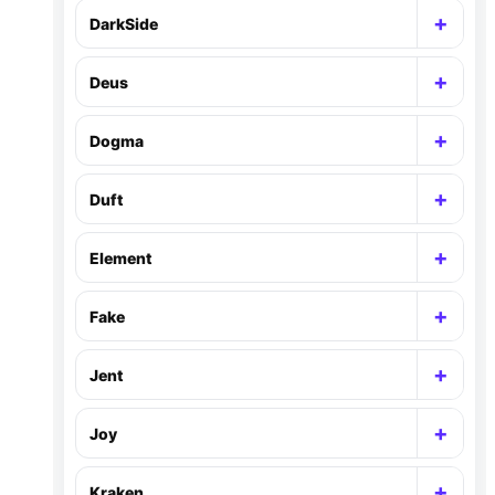
+
DarkSide
Раск
+
Deus
Раск
+
Dogma
Раск
+
Duft
Раск
+
Element
Раск
+
Fake
Раск
+
Jent
Раск
+
Joy
Раск
+
Kraken