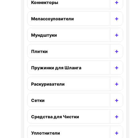
+
Коннекторы
Раскр
+
Мелассоуловители
Раскр
+
Мундштуки
Раскр
+
Плитки
Раскр
+
Пружинки для Шланга
Раскр
+
Раскуриватели
Раскр
+
Сетки
Раскр
+
Средства для Чистки
Раскр
+
Уплотнители
Раскр