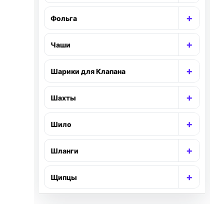
+
Фольга
Раскр
+
Чаши
Раскр
+
Шарики для Клапана
Раскр
+
Шахты
Раскр
+
Шило
Раскр
+
Шланги
Раскр
+
Щипцы
Раскр