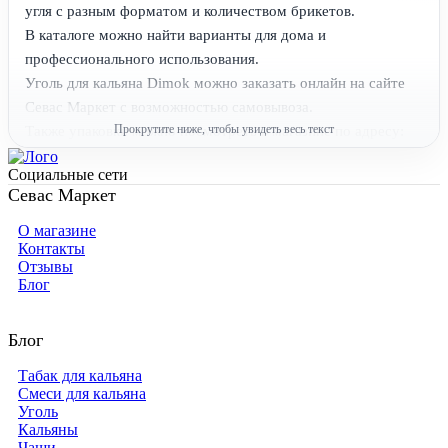
угля с разным форматом и количеством брикетов.
В каталоге можно найти варианты для дома и
профессионального использования.
Уголь для кальяна Dimok можно заказать онлайн на сайте
Севас Маркет с возможностью самовывоза.
Также упаковки можно посмотреть в магазине по адресу:
Москва, Большая Юшуньская ул., 1А, корп. 4.
Социальные сети
Магазин Севас Маркет расположен рядом с метро
Севас Маркет
Севастопольская и Севастопольским рынком.
Часто задаваемые вопросы об угле Dimok:
О магазине
Контакты
Отзывы
Какие упаковки уголь для кальяна Dimok представлены в магазине? —
Блог
Каталог включает разные позиции бренда.
Какие уголь для кальяна выпускает Dimok? — Известные упаковки
угля доступны в магазине.
Блог
Какие особенности есть у уголь для кальяна Dimok? — Угли
обеспечивают стабильное тепло и чистый вкус.
Табак для кальяна
Какие материалы используются в угля для кальяна Dimok? — Уголь
Смеси для кальяна
Уголь
производится из скорлупы кокоса и натуральных связующих.
Кальяны
Чаши