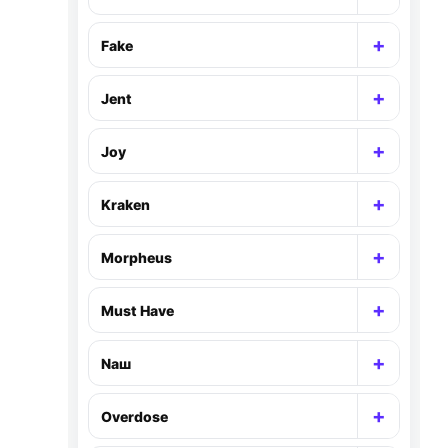
Раскр
+
Fake
Раскр
+
Jent
Раскр
+
Joy
Раскр
+
Kraken
Раскр
+
Morpheus
Раскр
+
Must Have
Раскр
+
Nаш
Раскр
+
Overdose
Раскр