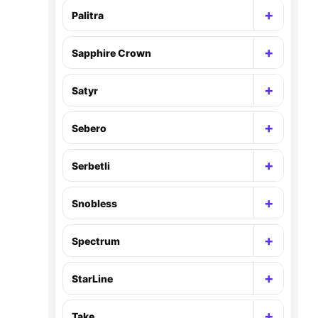
+
Palitra
Раскр
+
Sapphire Crown
Раскр
+
Satyr
Раскр
+
Sebero
Раскр
+
Serbetli
Раскр
+
Snobless
Раскр
+
Spectrum
Раскр
+
StarLine
Раскр
+
Take