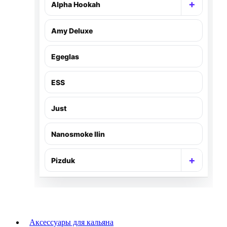
+
Alpha Hookah
Раскр
Amy Deluxe
Egeglas
ESS
Just
Nanosmoke Ilin
+
Pizduk
Раскр
Аксессуары для кальяна