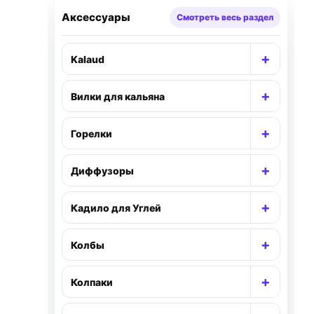
Аксессуары
Смотреть весь раздел
+
Kalaud
Раскр
+
Вилки для кальяна
Раскр
+
Горелки
Раскр
+
Диффузоры
Раскр
+
Кадило для Углей
Раскр
+
Колбы
Раскр
+
Колпаки
Раскр