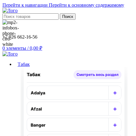
Перейти к навигации
Перейти к основному содержимому
Поиск
+7 926 662-16-56
0
элементы
/
0,00
₽
Табак
Табак
Смотреть весь раздел
+
Adalya
Раскр
+
Afzal
Раскр
+
Banger
Раскр