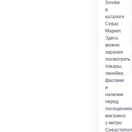
+
Углище
Smoke
+
+
Duft
Плитки
в
каталоге
+
+
Element
Пружинки для Шланга
Севас
Маркет.
+
+
Fake
Раскуриватели
Здесь
можно
+
+
Jent
Сетки
заранее
посмотреть
+
+
Joy
Средства для Чистки
товары,
линейки,
+
+
Kraken
Уплотнители
фасовки
и
+
+
Morpheus
Фольга
наличие
перед
+
+
Must Have
Чаши
посещение
магазина
+
+
Nаш
Шарики для Клапана
у метро
+
+
Севастопол
Overdose
Шахты