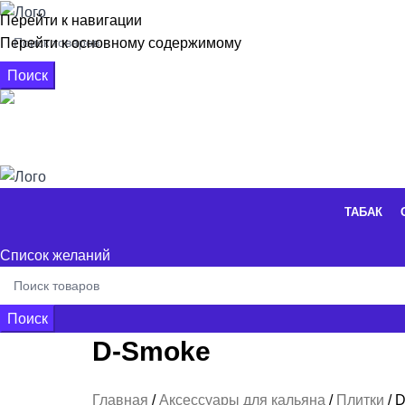
Перейти к навигации
Перейти к основному содержимому
Поиск
+7 926 662-16-56
0
элементы
/
0,00
₽
ТАБАК
Список желаний
Поиск
D-Smoke
Табак
Смеси
Кальяны
Аксессуары
Уголь
Главная
Аксессуары для кальяна
Плитки
D