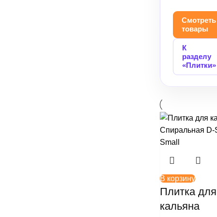
+
+
Смотреть
Palitra
Шило
товары
+
+
Sapphire Crown
Шланги
К
разделу
+
+
Satyr
Щипцы
«Плитки»
+
Sebero
+
Serbetli
+
Snobless
+
Spectrum
+
StarLine
В корзину
Плитка для
+
Take
кальяна