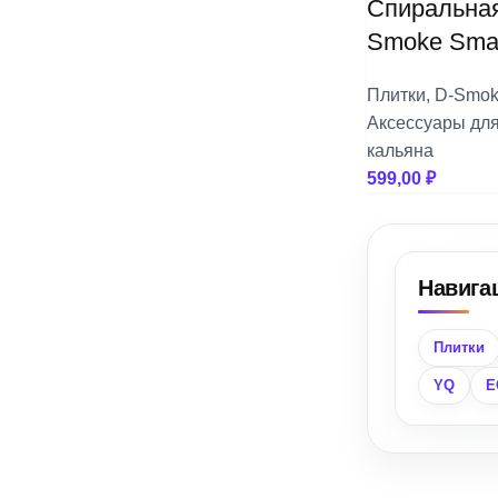
Спиральная
+
Trofimoffs
Smoke Smal
+
Сарма
Плитки
,
D-Smo
+
Северный
Аксессуары дл
кальяна
+
Хулиган
599,00
₽
Навига
Плитки
YQ
E