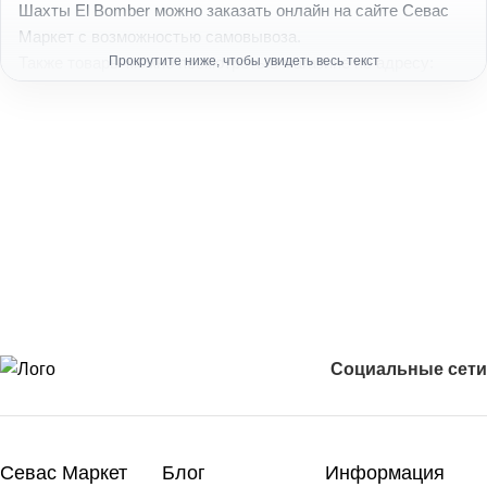
Шахты El Bomber можно заказать онлайн на сайте Севас
Маркет с возможностью самовывоза.
Также товары можно посмотреть в магазине по адресу:
Москва, Большая Юшуньская ул., 1А, корп. 4.
Магазин Севас Маркет расположен рядом с метро
Севастопольская и Севастопольским рынком.
Часто задаваемые вопросы о шахтах El Bomber:
Какие шахты для кальяна El Bomber есть в Москве? — Каталог
включает разные позиции бренда.
Сколько стоят шахты El Bomber? — Цена зависит от характеристик
и формата товара.
Можно ли купить шахты El Bomber онлайн? — Да, оформить заказ
можно на сайте Севас Маркет.
Где посмотреть шахты El Bomber в Москве? — Товары можно
Социальные сети
увидеть в магазине рядом с метро Севастопольская.
Севас Маркет
Блог
Информация