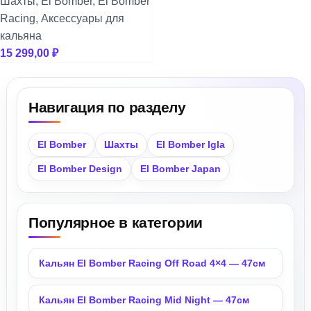
+
Шахты
,
El Bomber
,
El Bomber
Serbetli
Racing
,
Аксессуары для
кальяна
+
Snobless
15 299,00
₽
+
Spectrum
Навигация по разделу
+
StarLine
El Bomber
Шахты
El Bomber Igla
+
Take
El Bomber Design
El Bomber Japan
+
Trofimoffs
Популярное в категории
+
Сарма
+
Северный
Кальян El Bomber Racing Off Road 4×4 — 47см
+
Хулиган
Кальян El Bomber Racing Mid Night — 47см