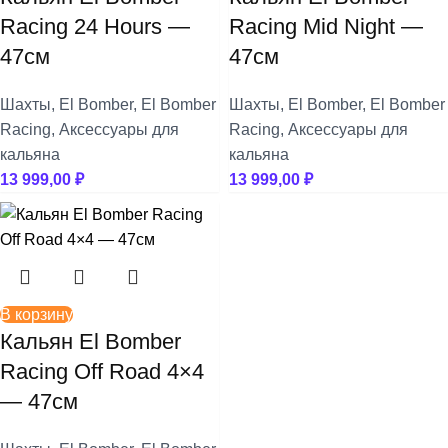
Racing 24 Hours —
Racing Mid Night —
+
+
Morpheus
Фольга
47см
47см
+
+
Must Have
Чаши
Шахты
,
El Bomber
,
El Bomber
Шахты
,
El Bomber
,
El Bomber
Racing
,
Аксессуары для
Racing
,
Аксессуары для
+
+
Nаш
Шарики для Клапана
кальяна
кальяна
13 999,00
₽
13 999,00
₽
+
+
Overdose
Шахты
+
+
Palitra
Шило
+
+
Sapphire Crown
Шланги
В корзину
Кальян El Bomber
+
+
Satyr
Щипцы
Racing Off Road 4×4
+
— 47см
Sebero