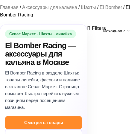
Табак
Смеси
Кальяны
Аксессуары
Уголь
Смотреть весь раздел
Смотреть весь раздел
Смотреть весь раздел
Смотреть весь раздел
Смотреть весь раздел
Главная
Аксессуары для кальяна
Шахты
El Bomber
El
Bomber Racing
+
+
+
7 Star
Carbopol
Adalya
Brusko
Kalaud
Filters
Севас Маркет · Шахты · линейка
+
+
+
+
Cocobrico
Alpha Hookah
Afzal
Chaba
Вилки для кальяна
El Bomber Racing —
аксессуары для
CocoDalya
+
+
+
Amy Deluxe
Banger
Chabacco
Горелки
кальяна в Москве
CocoLoco
Egeglas
+
+
+
Bliss
Hook
Диффузоры
El Bomber Racing в разделе Шахты:
товары линейки, фасовки и наличие
Crown
ESS
+
+
+
Bonche
Jam
Кадило для Углей
в каталоге Севас Маркет. Страница
помогает быстро перейти к нужным
DarkSide
Just
позициям перед посещением
+
+
Brusko
Колбы
магазина.
Dimok
Nanosmoke Ilin
+
+
Burn
Колпаки
Смотреть товары
+
Panda
Pizduk
+
+
DarkSide
Коннекторы