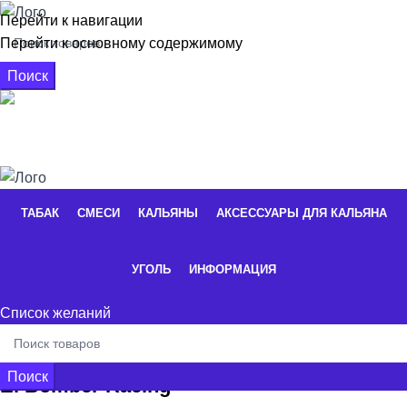
Перейти к навигации
Перейти к основному содержимому
Поиск
+7 926 662-16-56
0
элементы
/
0,00
₽
ТАБАК
СМЕСИ
КАЛЬЯНЫ
АКСЕССУАРЫ ДЛЯ КАЛЬЯНА
УГОЛЬ
ИНФОРМАЦИЯ
Список желаний
Поиск
El Bomber Racing