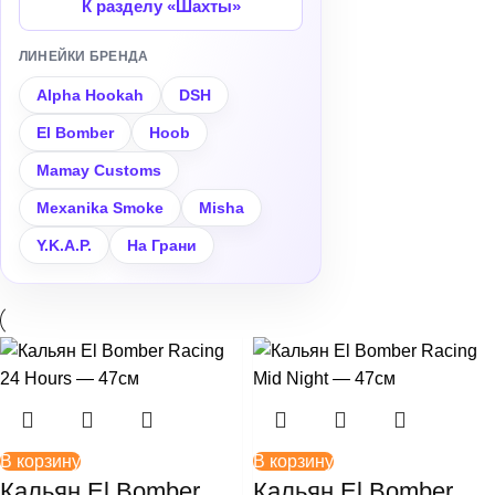
К разделу «Шахты»
SWAG
+
+
Deus
Мелассоуловители
ЛИНЕЙКИ БРЕНДА
Углище
Alpha Hookah
DSH
+
+
Dogma
Мундштуки
El Bomber
Hoob
Mamay Customs
+
+
Duft
Плитки
Mexanika Smoke
Misha
+
+
Element
Пружинки для Шланга
Y.K.A.P.
На Грани
+
+
Fake
Раскуриватели
+
+
Jent
Сетки
+
+
Joy
Средства для Чистки
В корзину
В корзину
+
+
Kraken
Уплотнители
Кальян El Bomber
Кальян El Bomber