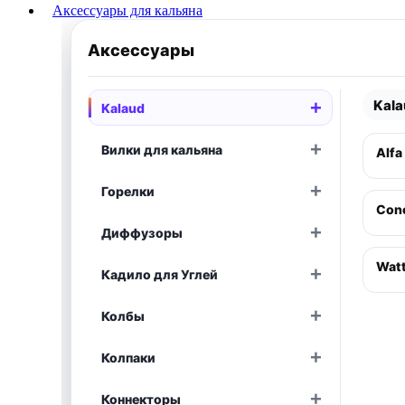
Аксессуары для кальяна
Аксессуары
Kal
+
Kalaud
Раскрыть
+
Вилки для кальяна
Alfa
Раскрыть
+
Горелки
Раскрыть
Conc
+
Диффузоры
Раскрыть
Wat
+
Кадило для Углей
Раскрыть
+
Колбы
Раскрыть
+
Колпаки
Раскрыть
+
Коннекторы