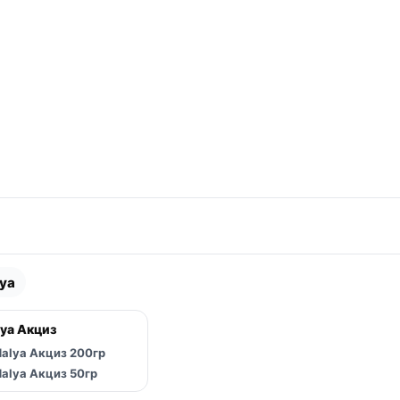
ya
 вложенные категории
ya Акциз
 вложенные категории
alya Акциз 200гр
 вложенные категории
alya Акциз 50гр