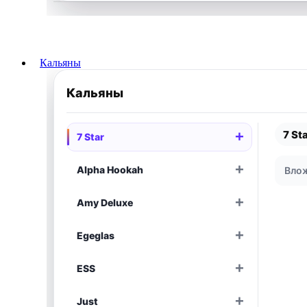
Раскрыть
Кальяны
Кальяны
7 St
+
7 Star
Раскрыть
+
Alpha Hookah
Влож
Раскрыть
+
Amy Deluxe
Раскрыть
+
Egeglas
Раскрыть
+
ESS
Раскрыть
+
Just