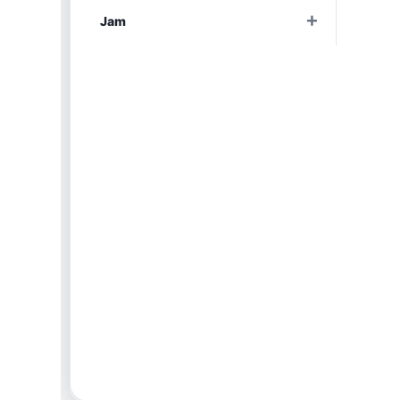
+
Jam
Раскрыть
+
Sebero
Раскрыть
+
Serbetli
Раскрыть
+
Snobless
Раскрыть
+
Spectrum
Раскрыть
+
StarLine
Раскрыть
+
Take
Раскрыть
+
Trofimoffs
Раскрыть
+
Сарма
Раскрыть
+
Северный
Раскрыть
+
Хулиган