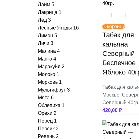
+
Trofimoffs
Лайм
5
Лакрица
1
+
Сарма
Лед
3
В корзину
Лесные Ягоды
16
+
Северный
Табак для
Лимон
5
кальяна
Личи
3
+
Хулиган
Малина
4
Северный
Манго
4
Беспечное
Маракуйя
2
Яблоко 40г
Молоко
1
Морковь
1
Табак для каль
Мультифрут
3
Москве
,
Север
Мята
6
Северный 40гр
Облепиха
1
420,00
₽
Орехи
2
Перец
1
Персик
3
Ревень
2