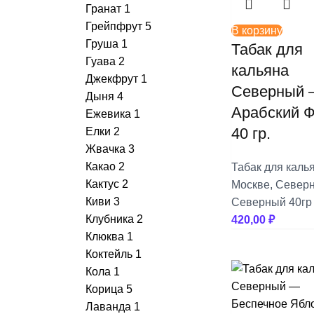
Гранат
1
Грейпфрут
5
+
+
Palitra
Шило
В корзину
Груша
1
Табак для
+
+
Гуава
2
Sapphire Crown
Шланги
кальяна
Джекфрут
1
Северный
+
+
Satyr
Щипцы
Дыня
4
Арабский Ф
Ежевика
1
+
Sebero
40 гр.
Елки
2
Жвачка
3
+
Serbetli
Какао
2
Табак для каль
Кактус
2
Москве
,
Север
+
Snobless
Киви
3
Северный 40гр
Клубника
2
420,00
₽
+
Spectrum
Клюква
1
+
Коктейль
1
StarLine
Кола
1
+
Take
Корица
5
Лаванда
1