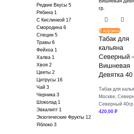
Редкие Вкусы
5
Рябина
1
С Кислинкой
17
Смородина
6
В корзину
Специи
5
Табак для
Травы
6
кальяна
Фейхоа
1
Северный
Халва
1
Вишневая
Хвоя
2
Цветы
2
Девятка 40 
Цитрусы
16
Чай
3
Табак для каль
Черника
3
Москве
,
Север
Шоколад
1
Северный 40гр
Эвкалипт
1
420,00
₽
Экзотические Фрукты
12
Яблоко
3