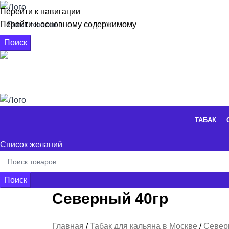
Перейти к навигации
Перейти к основному содержимому
Поиск
+7 926 662-16-56
0
элементы
/
0,00
₽
ТАБАК
Список желаний
Поиск
Северный 40гр
Табак
Смеси
Кальяны
Аксессуары
Уголь
Главная
Табак для кальяна в Москве
Севе