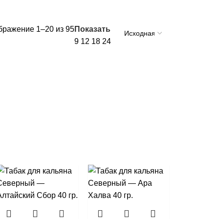
бражение 1–20 из 95
Показать
9
12
18
24