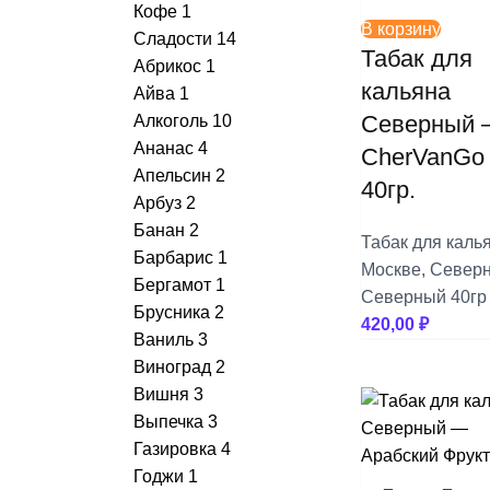
+
Углище
Кофе
1
В корзину
+
+
Duft
Плитки
Сладости
14
Табак для
Абрикос
1
+
+
Element
Пружинки для Шланга
кальяна
Айва
1
Северный
Алкоголь
10
+
+
Fake
Раскуриватели
Ананас
4
CherVanGo
Апельсин
2
+
+
Jent
Сетки
40гр.
Арбуз
2
Банан
2
+
+
Joy
Средства для Чистки
Табак для каль
Барбарис
1
Москве
,
Север
+
+
Kraken
Уплотнители
Бергамот
1
Северный 40гр
Брусника
2
420,00
₽
+
+
Morpheus
Фольга
Ваниль
3
Виноград
2
+
+
Must Have
Чаши
Вишня
3
Выпечка
3
+
+
Nаш
Шарики для Клапана
Газировка
4
Годжи
1
+
+
Overdose
Шахты