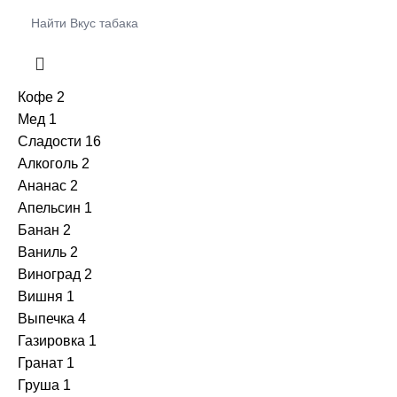
Dimok
Nanosmoke Ilin
+
+
Burn
Колпаки
+
Panda
Pizduk
+
+
DarkSide
Коннекторы
Кофе
2
SWAG
Мед
1
+
+
Deus
Мелассоуловители
Сладости
16
Углище
Алкоголь
2
+
+
Dogma
Мундштуки
Ананас
2
Апельсин
1
+
+
Duft
Плитки
Банан
2
Ваниль
2
+
+
Element
Пружинки для Шланга
Виноград
2
Вишня
1
+
+
Fake
Раскуриватели
Выпечка
4
Газировка
1
+
+
Jent
Сетки
Гранат
1
Груша
1