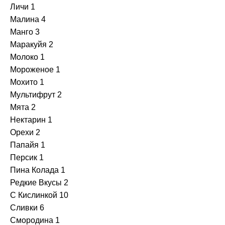
Личи
1
+
Малина
4
Sebero
Манго
3
Маракуйя
2
+
Serbetli
Молоко
1
Мороженое
1
+
Snobless
Мохито
1
Мультифрут
2
+
Spectrum
Мята
2
Нектарин
1
+
StarLine
Орехи
2
Папайя
1
+
Take
Персик
1
Пина Колада
1
+
Trofimoffs
Редкие Вкусы
2
С Кислинкой
10
+
Сарма
Сливки
6
Смородина
1