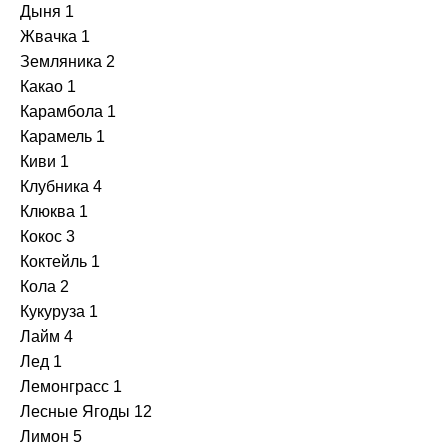
+
+
Joy
Средства для Чистки
Дыня
1
Жвачка
1
+
+
Земляника
2
Kraken
Уплотнители
Какао
1
Карамбола
1
+
+
Morpheus
Фольга
Карамель
1
Киви
1
+
+
Must Have
Чаши
Клубника
4
Клюква
1
+
+
Nаш
Шарики для Клапана
Кокос
3
Коктейль
1
+
+
Overdose
Шахты
Кола
2
Кукуруза
1
+
+
Palitra
Шило
Лайм
4
Лед
1
+
+
Sapphire Crown
Шланги
Лемонграсс
1
Лесные Ягоды
12
+
+
Satyr
Щипцы
Лимон
5