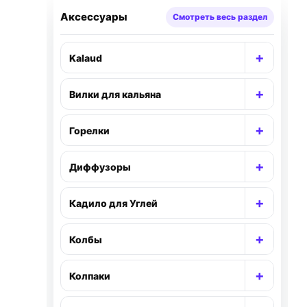
Аксессуары
Смотреть весь раздел
+
Kalaud
Раскр
+
Вилки для кальяна
Раскр
+
Горелки
Раскр
+
Диффузоры
Раскр
+
Кадило для Углей
Раскр
+
Колбы
Раскр
+
Колпаки
Раскр