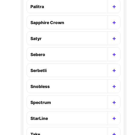
+
Palitra
Раскр
+
Sapphire Crown
Раскр
+
Satyr
Раскр
+
Sebero
Раскр
+
Serbetli
Раскр
+
Snobless
Раскр
+
Spectrum
Раскр
+
StarLine
Раскр
+
Take