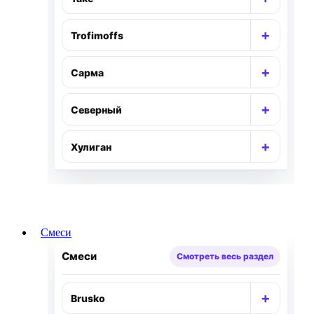
Раскр
+
Trofimoffs
Раскр
+
Сарма
Раскр
+
Северный
Раскр
+
Хулиган
Раскр
Смеси
Смеси
Смотреть весь раздел
+
Brusko
Раскр