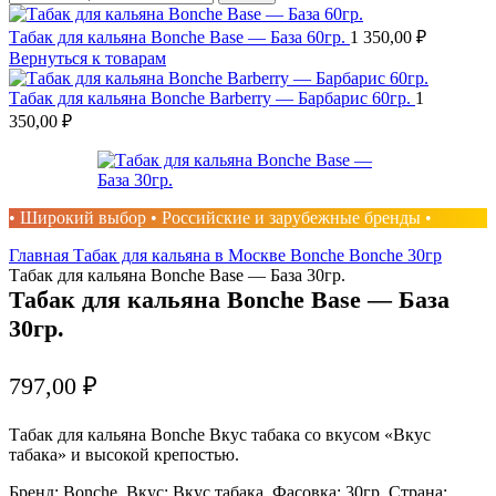
Табак для кальяна Bonche Base — База 60гр.
1 350,00
₽
Вернуться к товарам
Табак для кальяна Bonche Barberry — Барбарис 60гр.
1
350,00
₽
• Широкий выбор • Российские и зарубежные бренды •
Главная
Табак для кальяна в Москве
Bonche
Bonche 30гр
Табак для кальяна Bonche Base — База 30гр.
Табак для кальяна Bonche Base — База
30гр.
797,00
₽
Табак для кальяна Bonche Вкус табака со вкусом «Вкус
табака» и высокой крепостью.
Бренд: Bonche, Вкус: Вкус табака, Фасовка: 30гр, Страна: