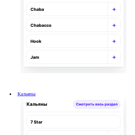
+
Chaba
Раскр
+
Chabacco
Раскр
+
Hook
Раскр
+
Jam
Раскр
Кальяны
Кальяны
Смотреть весь раздел
7 Star