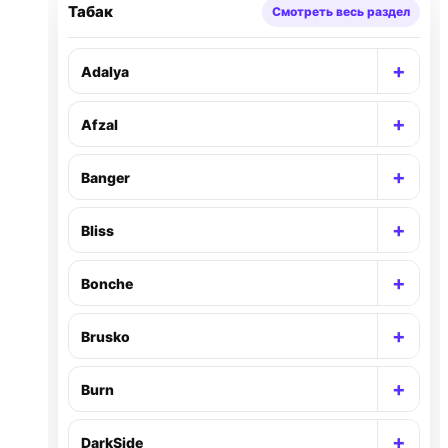
Табак
Смотреть весь раздел
+
Adalya
Раск
+
Afzal
Раск
+
Banger
Раск
+
Bliss
Раск
+
Bonche
Раск
+
Brusko
Раск
+
Burn
Раск
+
DarkSide