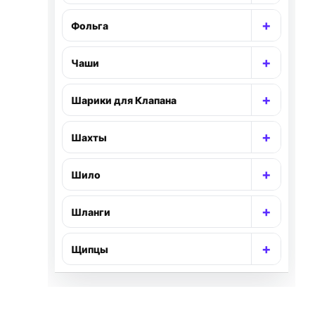
+
Фольга
Раскр
+
Чаши
Раскр
+
Шарики для Клапана
Раскр
+
Шахты
Раскр
+
Шило
Раскр
+
Шланги
Раскр
+
Щипцы
Раскр