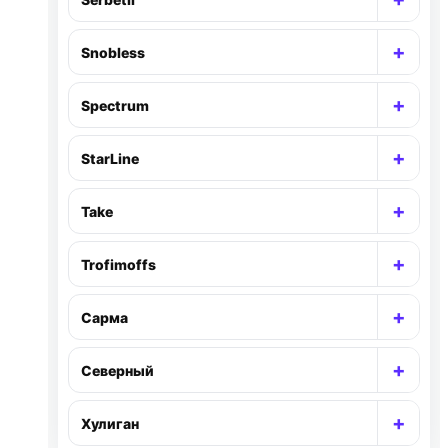
Раск
+
Snobless
Раск
+
Spectrum
Раск
+
StarLine
Раск
+
Take
Раск
+
Trofimoffs
Раск
+
Сарма
Раск
+
Северный
Раск
+
Хулиган
Раск