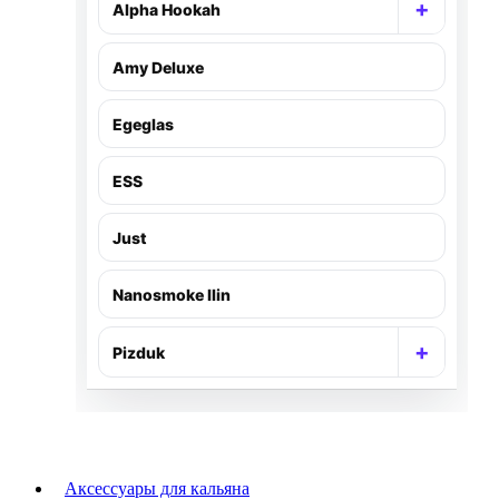
+
Alpha Hookah
Раскр
Amy Deluxe
Egeglas
ESS
Just
Nanosmoke Ilin
+
Pizduk
Раскр
Аксессуары для кальяна