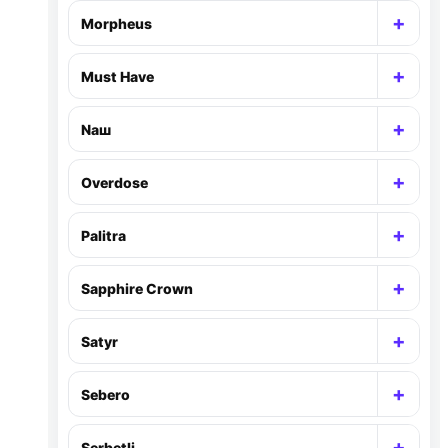
+
Morpheus
Раск
+
Must Have
Раск
+
Nаш
Раск
+
Overdose
Раск
+
Palitra
Раск
+
Sapphire Crown
Раск
+
Satyr
Раск
+
Sebero
Раск
+
Serbetli