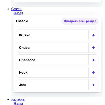
Смеси
Назад
Смеси
Смотреть весь раздел
+
Brusko
Раск
+
Chaba
Раск
+
Chabacco
Раск
+
Hook
Раск
+
Jam
Раск
Кальяны
Назад