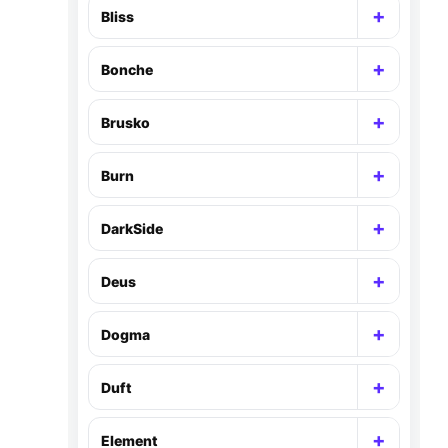
+
Bliss
Раскр
+
Bonche
Раскр
+
Brusko
Раскр
+
Burn
Раскр
+
DarkSide
Раскр
+
Deus
Раскр
+
Dogma
Раскр
+
Duft
Раскр
+
Element