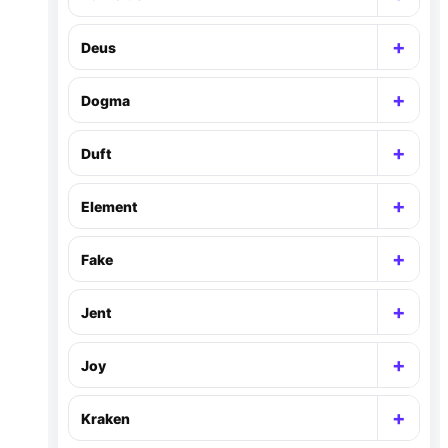
Раск
+
Deus
Раск
+
Dogma
Раск
+
Duft
Раск
+
Element
Раск
+
Fake
Раск
+
Jent
Раск
+
Joy
Раск
+
Kraken
Раск