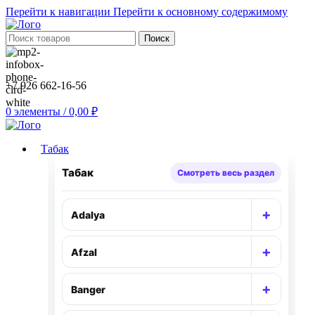
Перейти к навигации
Перейти к основному содержимому
Поиск
+7 926 662-16-56
0
элементы
/
0,00
₽
Табак
Табак
Смотреть весь раздел
+
Adalya
Раскр
+
Afzal
Раскр
+
Banger
Раскр