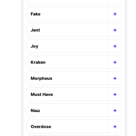
Раскр
+
Fake
Раскр
+
Jent
Раскр
+
Joy
Раскр
+
Kraken
Раскр
+
Morpheus
Раскр
+
Must Have
Раскр
+
Nаш
Раскр
+
Overdose
Раскр