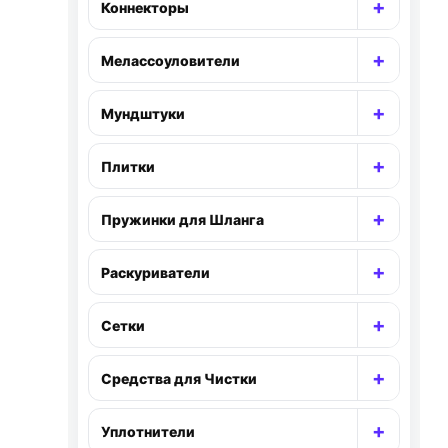
+
Коннекторы
Раскр
+
Мелассоуловители
Раскр
+
Мундштуки
Раскр
+
Плитки
Раскр
+
Пружинки для Шланга
Раскр
+
Раскуриватели
Раскр
+
Сетки
Раскр
+
Средства для Чистки
Раскр
+
Уплотнители
Раскр