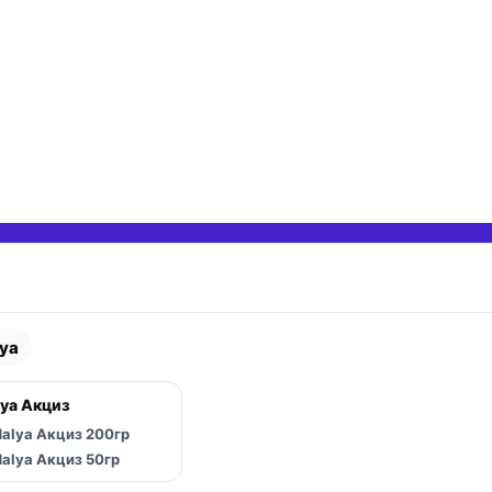
ya
 вложенные категории
ya Акциз
 вложенные категории
alya Акциз 200гр
 вложенные категории
alya Акциз 50гр