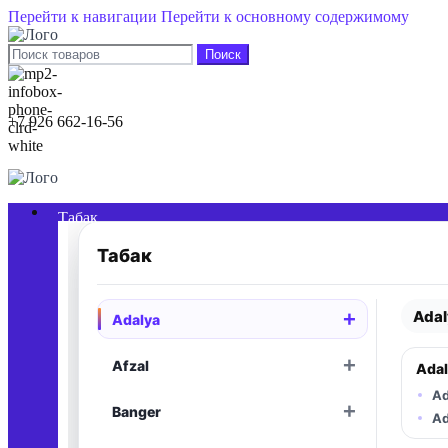
Перейти к навигации
Перейти к основному содержимому
Поиск
+7 926 662-16-56
0
элементы
/
0,00
₽
Табак
Табак
Adal
+
Adalya
Раскрыть
+
Afzal
Adal
Раскрыть
Ad
+
Banger
Раскрыть
Ad