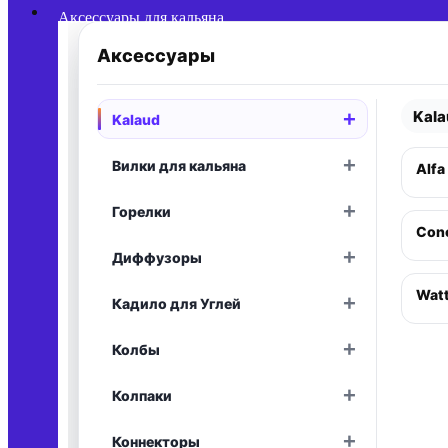
Аксессуары для кальяна
Аксессуары
Kal
+
Kalaud
Раскрыть
+
Вилки для кальяна
Alfa
Раскрыть
+
Горелки
Раскрыть
Conc
+
Диффузоры
Раскрыть
Wat
+
Кадило для Углей
Раскрыть
+
Колбы
Раскрыть
+
Колпаки
Раскрыть
+
Коннекторы