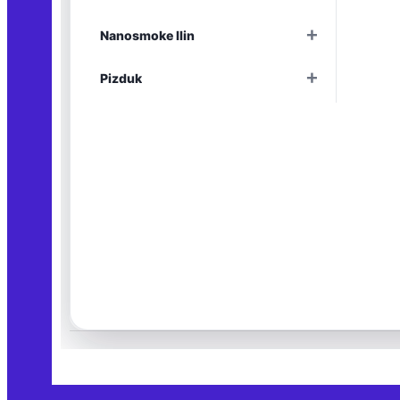
Раскрыть
+
Nanosmoke Ilin
Раскрыть
+
Pizduk
Раскрыть