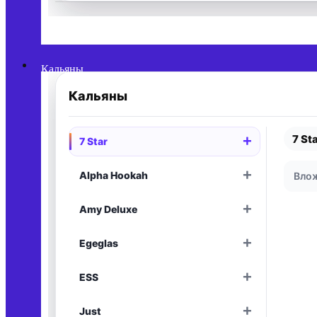
Раскрыть
Кальяны
Кальяны
7 St
+
7 Star
Раскрыть
+
Alpha Hookah
Влож
Раскрыть
+
Amy Deluxe
Раскрыть
+
Egeglas
Раскрыть
+
ESS
Раскрыть
+
Just