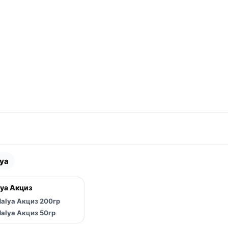
ya
 вложенные категории
ya Акциз
 вложенные категории
alya Акциз 200гр
 вложенные категории
alya Акциз 50гр