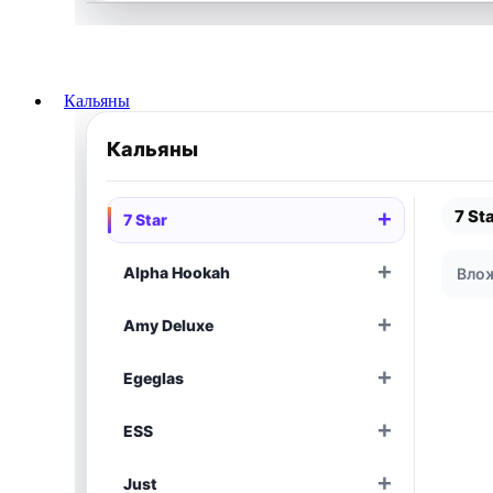
Раскрыть
Кальяны
Кальяны
7 St
+
7 Star
Раскрыть
+
Alpha Hookah
Влож
Раскрыть
+
Amy Deluxe
Раскрыть
+
Egeglas
Раскрыть
+
ESS
Раскрыть
+
Just