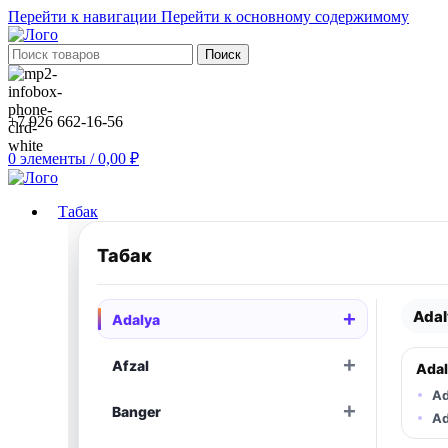
Перейти к навигации
Перейти к основному содержимому
Поиск
+7 926 662-16-56
0
элементы
/
0,00
₽
Табак
Табак
Adal
+
Adalya
Раскрыть
+
Afzal
Adal
Раскрыть
Ad
+
Banger
Раскрыть
Ad