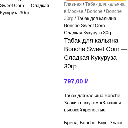
Главная
Табак для кальяна
Табак
Смеси
Кальяны
Аксессуары
Уголь
Смотреть весь раздел
Смотреть весь раздел
Смотреть весь раздел
Смотреть весь раздел
Смотреть весь раздел
в Москве
Bonche
Bonche
30гр
Табак для кальяна
+
+
+
7 Star
Carbopol
Adalya
Brusko
Kalaud
Bonche Sweet Corn —
Сладкая Кукуруза 30гр.
+
+
+
+
Cocobrico
Alpha Hookah
Afzal
Chaba
Вилки для кальяна
Табак для кальяна
Bonche Sweet Corn —
CocoDalya
+
+
+
Amy Deluxe
Banger
Chabacco
Горелки
Сладкая Кукуруза
30гр.
CocoLoco
Egeglas
+
+
+
Bliss
Hook
Диффузоры
Crown
797,00
₽
ESS
+
+
+
Bonche
Jam
Кадило для Углей
DarkSide
Just
Табак для кальяна Bonche
+
+
Brusko
Колбы
Злаки со вкусом «Злаки» и
Dimok
Nanosmoke Ilin
высокой крепостью.
+
+
Burn
Колпаки
Бренд: Bonche, Вкус: Злаки,
+
Panda
Pizduk
+
+
DarkSide
Коннекторы