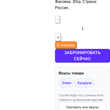
Фасовка: 30гр, Страна:
Россия.
SWAG
+
+
Deus
Мелассоуловители
Углище
+
+
Dogma
Мундштуки
+
+
Duft
Плитки
В корзину
+
+
Element
Пружинки для Шланга
ЗАБРОНИРОВАТЬ
СЕЙЧАС
+
+
Fake
Раскуриватели
Вкусы товара
+
+
Jent
Сетки
Злаки
Кукуруза
+
+
Joy
Средства для Чистки
Ссылки ведут на страницы всех
товаров с выбранными вкусами.
+
+
Kraken
Уплотнители
Смотреть все вкусы