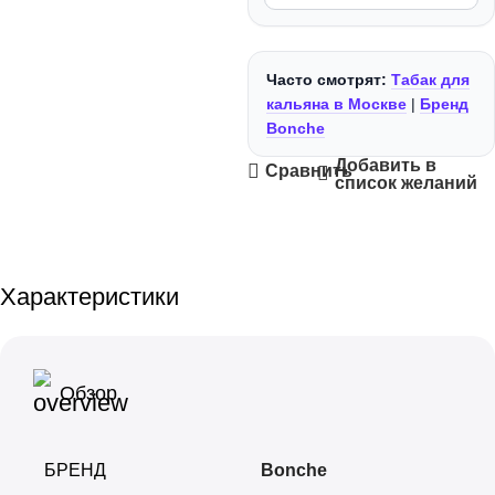
+
+
Morpheus
Фольга
Часто смотрят:
Табак для
+
+
Must Have
Чаши
кальяна в Москве
|
Бренд
Bonche
+
+
Nаш
Шарики для Клапана
Добавить в
Сравнить
список желаний
+
+
Overdose
Шахты
+
+
Palitra
Шило
Характеристики
+
+
Sapphire Crown
Шланги
+
+
Satyr
Щипцы
Обзор
+
Sebero
БРЕНД
Bonche