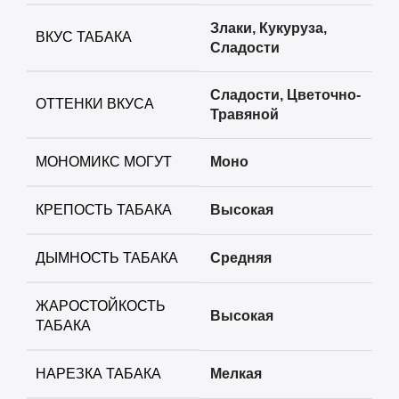
+
Serbetli
Злаки
,
Кукуруза
,
ВКУС ТАБАКА
Сладости
+
Snobless
Сладости
,
Цветочно-
+
Spectrum
ОТТЕНКИ ВКУСА
Травяной
+
StarLine
МОНОМИКС МОГУТ
Моно
+
Take
КРЕПОСТЬ ТАБАКА
Высокая
+
Trofimoffs
ДЫМНОСТЬ ТАБАКА
Средняя
+
Сарма
ЖАРОСТОЙКОСТЬ
Высокая
ТАБАКА
+
Северный
НАРЕЗКА ТАБАКА
Мелкая
+
Хулиган