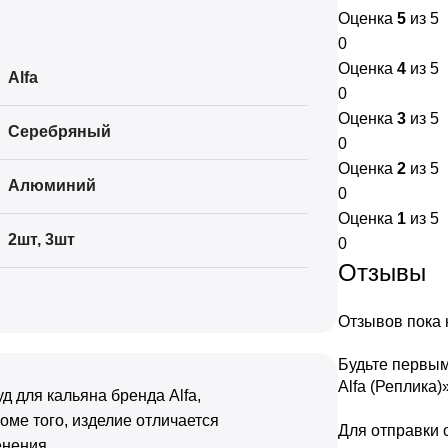
Оценка
5
из 5
0
Оценка
4
из 5
Alfa
0
Оценка
3
из 5
Серебряный
0
Оценка
2
из 5
Алюминий
0
Оценка
1
из 5
2шт
,
3шт
0
Отзывы
Отзывов пока н
Будьте первым
Alfa (Реплика)
уд для кальяна бренда Alfa,
оме того, изделие отличается
Для отправки
енения.