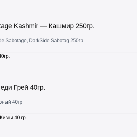
tage Kashmir — Кашмир 250гр.
de Sabotage
,
DarkSide Sabotag 250гр
еди Грей 40гр.
рный 40гр