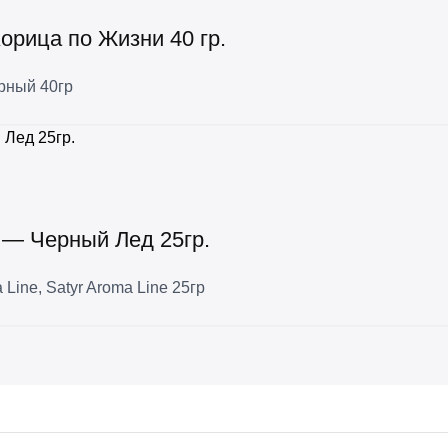
орица по Жизни 40 гр.
рный 40гр
e — Черный Лед 25гр.
 Line
,
Satyr Aroma Line 25гр