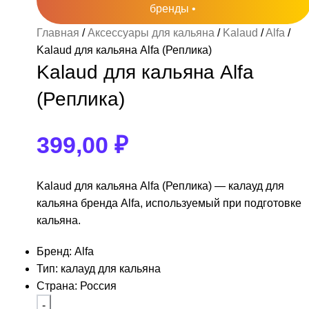
бренды •
lya
usko
tar
laud
bopol
Главная
Аксессуары для кальяна
Kalaud
Alfa
женных категорий пока нет.
женных категорий пока нет.
alya Акциз
usko 250гр
a
Brusko 50гр
Alpha Hookah
Kalaud для кальяна Alfa (Реплика)
Adalya Акциз
Kalaud для кальяна Alfa
200гр
nceptic
Lotus
Adalya Акциз 50гр
(Реплика)
tta
399,00
₽
Kalaud для кальяна Alfa (Реплика) — калауд для
кальяна бренда Alfa, используемый при подготовке
кальяна.
Бренд: Alfa
Тип: калауд для кальяна
Страна: Россия