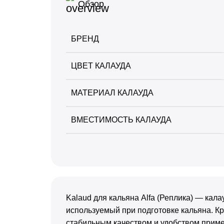
Обзор
+
+
Palitra
Шило
БРЕНД
+
+
Sapphire Crown
Шланги
+
+
ЦВЕТ КАЛАУДА
Satyr
Щипцы
+
Sebero
МАТЕРИАЛ КАЛАУДА
+
Serbetli
ВМЕСТИМОСТЬ КАЛАУДА
+
Snobless
+
Spectrum
+
StarLine
Kalaud для кальяна Alfa (Реплика) — кала
+
Take
используемый при подготовке кальяна. Кр
стабильным качеством и удобством прим