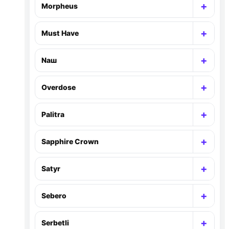
+
Morpheus
Раск
+
Must Have
Раск
+
Nаш
Раск
+
Overdose
Раск
+
Palitra
Раск
+
Sapphire Crown
Раск
+
Satyr
Раск
+
Sebero
Раск
+
Serbetli
Раск