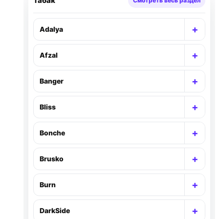
Табак
Смотреть весь раздел
+
Adalya
Раск
+
Afzal
Раск
+
Banger
Раск
+
Bliss
Раск
+
Bonche
Раск
+
Brusko
Раск
+
Burn
Раск
+
DarkSide
Раск