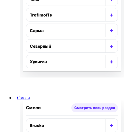
Раскр
+
Trofimoffs
Раскр
+
Сарма
Раскр
+
Северный
Раскр
+
Хулиган
Раскр
Смеси
Смеси
Смотреть весь раздел
+
Brusko
Раскр