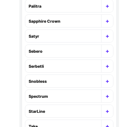
+
Palitra
Раскр
+
Sapphire Crown
Раскр
+
Satyr
Раскр
+
Sebero
Раскр
+
Serbetli
Раскр
+
Snobless
Раскр
+
Spectrum
Раскр
+
StarLine
Раскр
+
Take