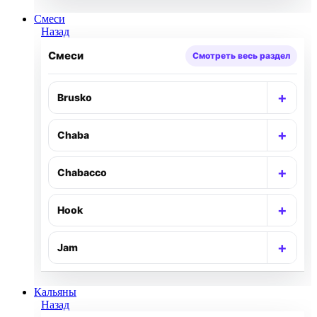
Смеси
Назад
Смеси
Смотреть весь раздел
+
Brusko
Раск
+
Chaba
Раск
+
Chabacco
Раск
+
Hook
Раск
+
Jam
Раск
Кальяны
Назад