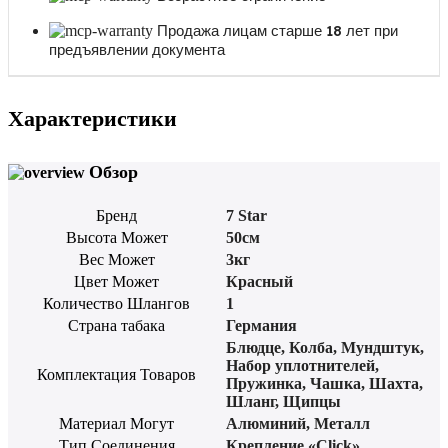
Продажа лицам старше 18 лет при
предъявлении документа
Характеристики
Обзор
Бренд
7 Star
Высота Может
50см
Вес Может
3кг
Цвет Может
Красный
Количество Шлангов
1
Страна табака
Германия
Блюдце
,
Колба
,
Мундштук
,
Набор уплотнителей
,
Комплектация Товаров
Пружинка
,
Чашка
,
Шахта
,
Шланг
,
Щипцы
Материал Могут
Алюминий
,
Металл
Тип Соединения
Крепление «Click»