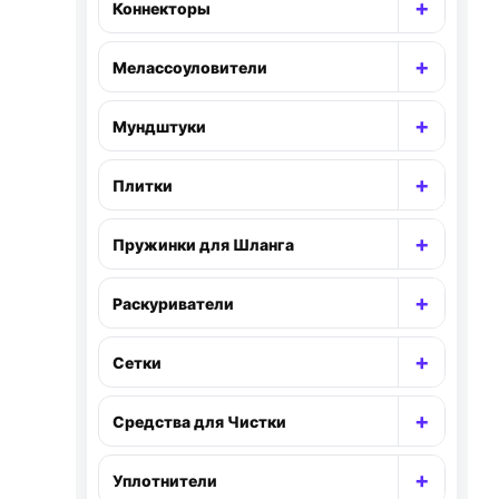
+
Коннекторы
Раскр
+
Мелассоуловители
Раскр
+
Мундштуки
Раскр
+
Плитки
Раскр
+
Пружинки для Шланга
Раскр
+
Раскуриватели
Раскр
+
Сетки
Раскр
+
Средства для Чистки
Раскр
+
Уплотнители
Раскр