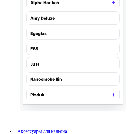
+
Alpha Hookah
Раскр
Amy Deluxe
Egeglas
ESS
Just
Nanosmoke Ilin
+
Pizduk
Раскр
Аксессуары для кальяна