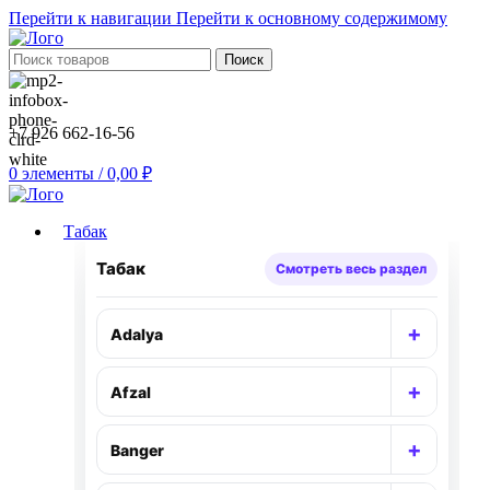
Перейти к навигации
Перейти к основному содержимому
Поиск
+7 926 662-16-56
0
элементы
/
0,00
₽
Табак
Табак
Смотреть весь раздел
+
Adalya
Раскр
+
Afzal
Раскр
+
Banger
Раскр