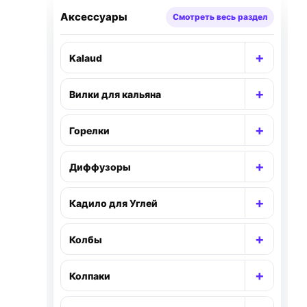
Аксессуары
Смотреть весь раздел
+
Kalaud
Раскр
+
Вилки для кальяна
Раскр
+
Горелки
Раскр
+
Диффузоры
Раскр
+
Кадило для Углей
Раскр
+
Колбы
Раскр
+
Колпаки
Раскр