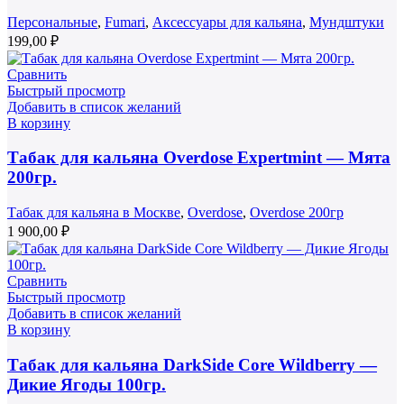
Персональные
,
Fumari
,
Аксессуары для кальяна
,
Мундштуки
199,00
₽
Сравнить
Быстрый просмотр
Добавить в список желаний
В корзину
Табак для кальяна Overdose Expertmint — Мята
200гр.
Табак для кальяна в Москве
,
Overdose
,
Overdose 200гр
1 900,00
₽
Сравнить
Быстрый просмотр
Добавить в список желаний
В корзину
Табак для кальяна DarkSide Core Wildberry —
Дикие Ягоды 100гр.