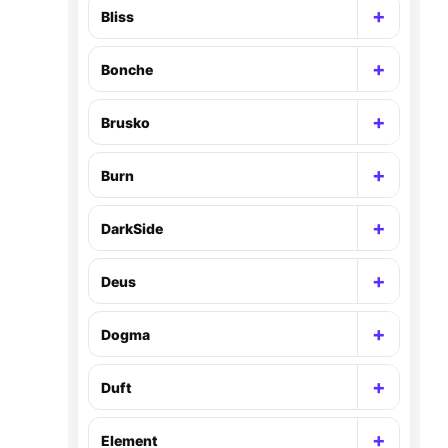
+
Bliss
Раскр
+
Bonche
Раскр
+
Brusko
Раскр
+
Burn
Раскр
+
DarkSide
Раскр
+
Deus
Раскр
+
Dogma
Раскр
+
Duft
Раскр
+
Element