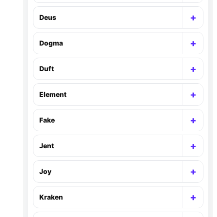
+
Deus
Раск
+
Dogma
Раск
+
Duft
Раск
+
Element
Раск
+
Fake
Раск
+
Jent
Раск
+
Joy
Раск
+
Kraken
Раск