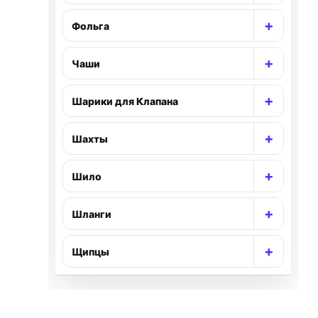
+
Фольга
Раскр
+
Чаши
Раскр
+
Шарики для Клапана
Раскр
+
Шахты
Раскр
+
Шило
Раскр
+
Шланги
Раскр
+
Щипцы
Раскр