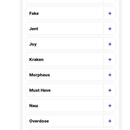
Раскр
+
Fake
Раскр
+
Jent
Раскр
+
Joy
Раскр
+
Kraken
Раскр
+
Morpheus
Раскр
+
Must Have
Раскр
+
Nаш
Раскр
+
Overdose
Раскр