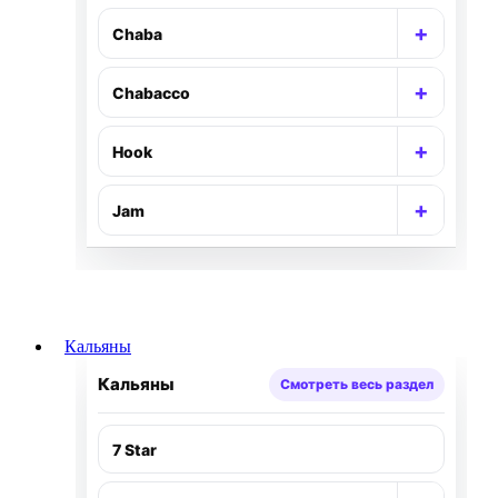
+
Chaba
Раскр
+
Chabacco
Раскр
+
Hook
Раскр
+
Jam
Раскр
Кальяны
Кальяны
Смотреть весь раздел
7 Star