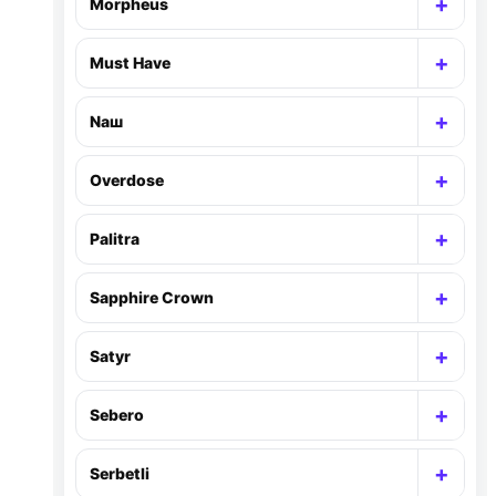
+
Morpheus
Раск
+
Must Have
Раск
+
Nаш
Раск
+
Overdose
Раск
+
Palitra
Раск
+
Sapphire Crown
Раск
+
Satyr
Раск
+
Sebero
Раск
+
Serbetli
Раск