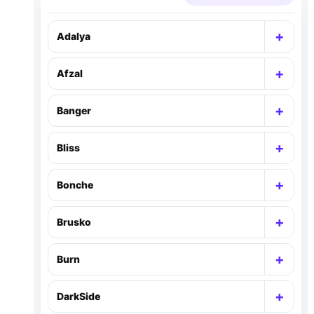
+
Adalya
Раск
+
Afzal
Раск
+
Banger
Раск
+
Bliss
Раск
+
Bonche
Раск
+
Brusko
Раск
+
Burn
Раск
+
DarkSide
Раск