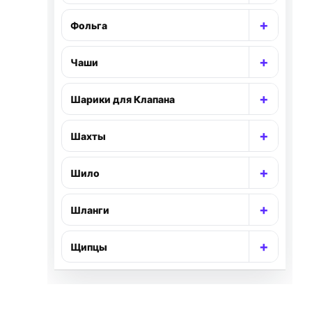
+
Фольга
Раскр
+
Чаши
Раскр
+
Шарики для Клапана
Раскр
+
Шахты
Раскр
+
Шило
Раскр
+
Шланги
Раскр
+
Щипцы
Раскр