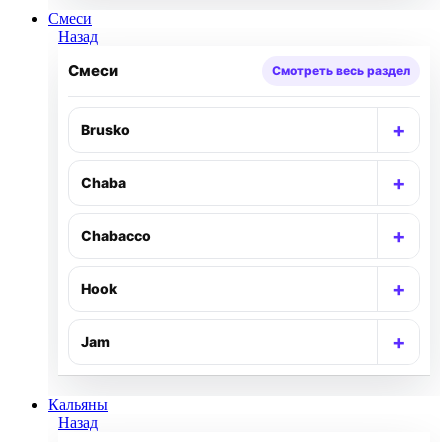
Смеси
Назад
Смеси
Смотреть весь раздел
+
Brusko
Раск
+
Chaba
Раск
+
Chabacco
Раск
+
Hook
Раск
+
Jam
Раск
Кальяны
Назад