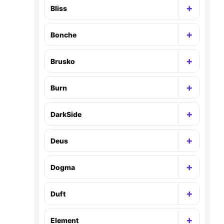
+
Bliss
Раскр
+
Bonche
Раскр
+
Brusko
Раскр
+
Burn
Раскр
+
DarkSide
Раскр
+
Deus
Раскр
+
Dogma
Раскр
+
Duft
Раскр
+
Element