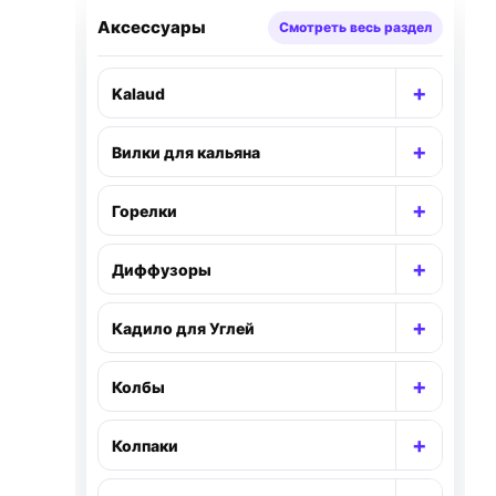
Аксессуары
Смотреть весь раздел
+
Kalaud
Раскр
+
Вилки для кальяна
Раскр
+
Горелки
Раскр
+
Диффузоры
Раскр
+
Кадило для Углей
Раскр
+
Колбы
Раскр
+
Колпаки
Раскр