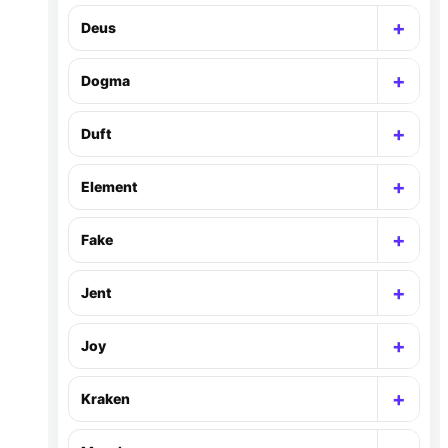
+
Deus
Раск
+
Dogma
Раск
+
Duft
Раск
+
Element
Раск
+
Fake
Раск
+
Jent
Раск
+
Joy
Раск
+
Kraken
Раск