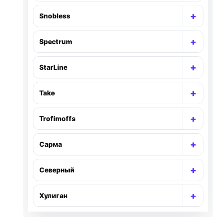
+
Snobless
Раск
+
Spectrum
Раск
+
StarLine
Раск
+
Take
Раск
+
Trofimoffs
Раск
+
Сарма
Раск
+
Северный
Раск
+
Хулиган
Раск