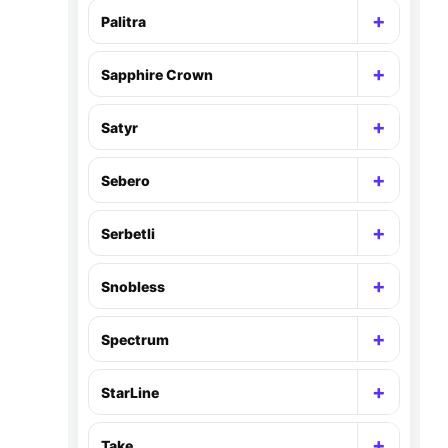
+
Palitra
Раскр
+
Sapphire Crown
Раскр
+
Satyr
Раскр
+
Sebero
Раскр
+
Serbetli
Раскр
+
Snobless
Раскр
+
Spectrum
Раскр
+
StarLine
Раскр
+
Take