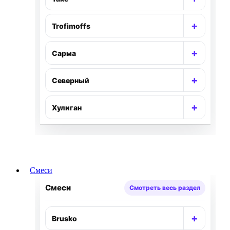
Раскр
+
Trofimoffs
Раскр
+
Сарма
Раскр
+
Северный
Раскр
+
Хулиган
Раскр
Смеси
Смеси
Смотреть весь раздел
+
Brusko
Раскр