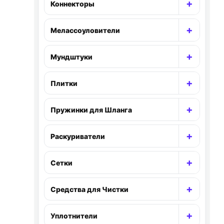
+
Коннекторы
Раскр
+
Мелассоуловители
Раскр
+
Мундштуки
Раскр
+
Плитки
Раскр
+
Пружинки для Шланга
Раскр
+
Раскуриватели
Раскр
+
Сетки
Раскр
+
Средства для Чистки
Раскр
+
Уплотнители
Раскр