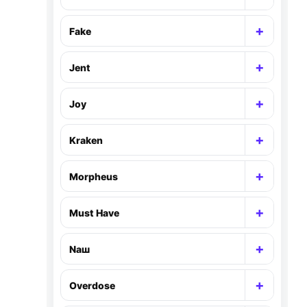
Раскр
+
Fake
Раскр
+
Jent
Раскр
+
Joy
Раскр
+
Kraken
Раскр
+
Morpheus
Раскр
+
Must Have
Раскр
+
Nаш
Раскр
+
Overdose
Раскр