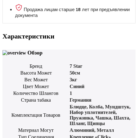
Продажа лицам старше 18 лет при предъявлении
документа
Характеристики
Обзор
Бренд
7 Star
Высота Может
50см
Вес Может
3кг
Цвет Может
Синий
Количество Шлангов
1
Страна табака
Германия
Блюдце
,
Колба
,
Мундштук
,
Набор уплотнителей
,
Комплектация Товаров
Пружинка
,
Чашка
,
Шахта
,
Шланг
,
Щипцы
Материал Могут
Алюминий
,
Металл
Тип Соединения
Крепление «Click»