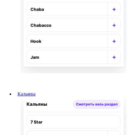
+
Chaba
Раскр
+
Chabacco
Раскр
+
Hook
Раскр
+
Jam
Раскр
Кальяны
Кальяны
Смотреть весь раздел
7 Star