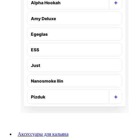
+
Alpha Hookah
Раскр
Amy Deluxe
Egeglas
ESS
Just
Nanosmoke Ilin
+
Pizduk
Раскр
Аксессуары для кальяна