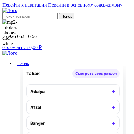
Перейти к навигации
Перейти к основному содержимому
Поиск
+7 926 662-16-56
0
элементы
/
0,00
₽
Табак
Табак
Смотреть весь раздел
+
Adalya
Раскр
+
Afzal
Раскр
+
Banger
Раскр