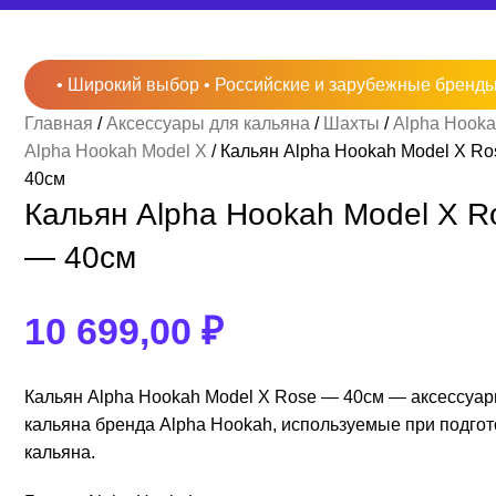
• Широкий выбор • Российские и зарубежные бренды
Главная
Аксессуары для кальяна
Шахты
Alpha Hook
Alpha Hookah Model X
Кальян Alpha Hookah Model X R
егорий пока нет.
егорий пока нет.
Brusko 50гр
Alpha Hookah
40см
з 200гр
Кальян Alpha Hookah Model X R
 50гр
Lotus
— 40см
10 699,00
₽
Кальян Alpha Hookah Model X Rose — 40см — аксессуар
кальяна бренда Alpha Hookah, используемые при подгот
кальяна.