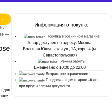
Смотреть весь раздел
Смотреть весь раздел
Смотреть весь раздел
Смотреть весь раздел
Смотреть весь раздел
 •
Информация о покупке
ah
ose —
Покупка в розничном магазине
Товар доступен по адресу: Москва,
ose
Большая Юшуньская ул., 1А, корп. 4 (м.
Севастопольская)
Режим работы
Ежедневно с 10:00 до 22:00
Возрастное ограничение
Продажа лицам старше 18 лет
при предъявлении документа
ы для
овке