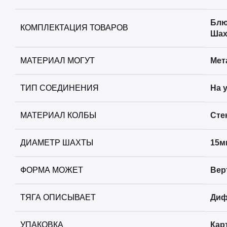
+
StarLine
Блю
+
Take
КОМПЛЕКТАЦИЯ ТОВАРОВ
Шах
+
Trofimoffs
МАТЕРИАЛ МОГУТ
Мет
+
Сарма
ТИП СОЕДИНЕНИЯ
На 
+
Северный
МАТЕРИАЛ КОЛБЫ
Сте
+
Хулиган
ДИАМЕТР ШАХТЫ
15м
ФОРМА МОЖЕТ
Вер
ТЯГА ОПИСЫВАЕТ
Диф
УПАКОВКА
Кар