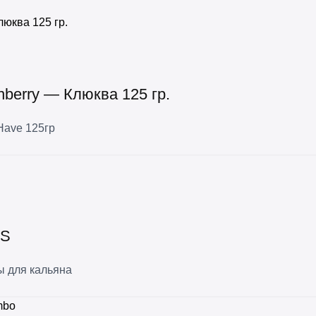
nberry — Клюква 125 гр.
Have 125гр
SS
ы для кальяна