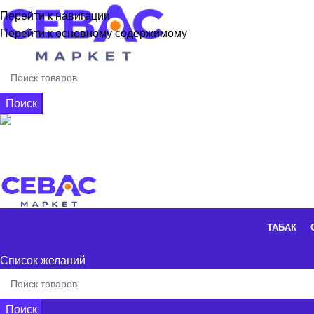
Перейти к навигации
Перейти к основному содержимому
Поиск
+7 926 662-16-56
0
элементы
/
0,00
₽
ТАБАК
Список желаний
Поиск