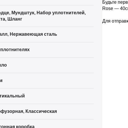
Будьте перв
Rose — 40
дце
,
Мундштук
,
Набор уплотнителей
,
та
,
Шланг
Для отправ
алл
,
Нержавеющая сталь
уплотнителях
кло
м
тикальный
фузорная
,
Классическая
тонная коробка