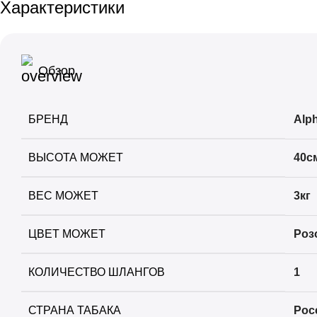
Характеристики
+
+
Nаш
Шарики для Клапана
+
+
Overdose
Шахты
Обзор
+
+
Palitra
Шило
БРЕНД
Alp
+
+
Sapphire Crown
Шланги
+
+
ВЫСОТА МОЖЕТ
40с
Satyr
Щипцы
+
Sebero
ВЕС МОЖЕТ
3кг
+
Serbetli
ЦВЕТ МОЖЕТ
Роз
+
Snobless
КОЛИЧЕСТВО ШЛАНГОВ
1
+
Spectrum
СТРАНА ТАБАКА
Рос