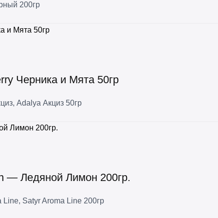
рный 200гр
rry Черника и Мята 50гр
кциз
,
Adalya Акциз 50гр
on — Ледяной Лимон 200гр.
 Line
,
Satyr Aroma Line 200гр