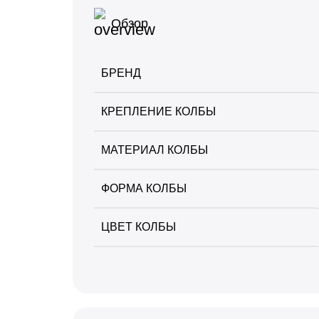
Обзор
+
+
Palitra
Шило
+
+
Sapphire Crown
Шланги
БРЕНД
+
+
Satyr
Щипцы
КРЕПЛЕНИЕ КОЛБЫ
+
Sebero
МАТЕРИАЛ КОЛБЫ
+
Serbetli
ФОРМА КОЛБЫ
+
Snobless
+
Spectrum
ЦВЕТ КОЛБЫ
+
StarLine
+
Take