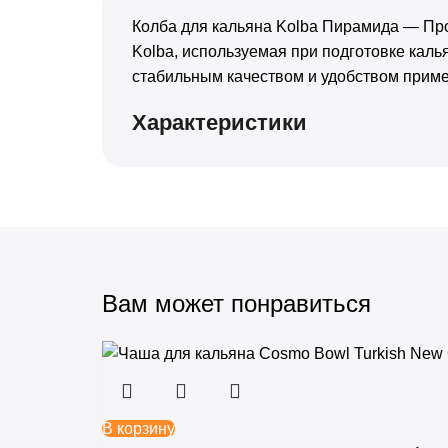
+
Trofimoffs
Колба для кальяна Kolba Пирамида — Пр
+
Kolba, используемая при подготовке калья
Сарма
стабильным качеством и удобством прим
+
Северный
Характеристики
+
Хулиган
Вам может понравиться
В корзину