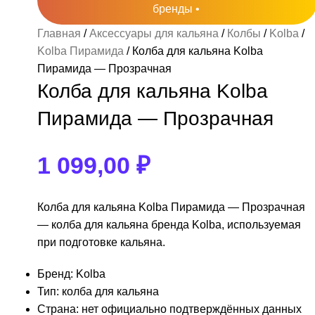
бренды •
lya
usko
tar
laud
bopol
Главная
Аксессуары для кальяна
Колбы
Kolba
женных категорий пока нет.
женных категорий пока нет.
alya Акциз
usko 250гр
a
Brusko 50гр
Alpha Hookah
Kolba Пирамида
Колба для кальяна Kolba
Adalya Акциз
Пирамида — Прозрачная
200гр
Колба для кальяна Kolba
nceptic
Lotus
Adalya Акциз 50гр
Пирамида — Прозрачная
tta
1 099,00
₽
Колба для кальяна Kolba Пирамида — Прозрачная
— колба для кальяна бренда Kolba, используемая
при подготовке кальяна.
Бренд: Kolba
Тип: колба для кальяна
Страна: нет официально подтверждённых данных