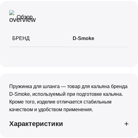
+
+
Morpheus
Фольга
Обзор
+
+
Must Have
Чаши
БРЕНД
D-Smoke
+
+
Nаш
Шарики для Клапана
+
+
Overdose
Шахты
+
+
Palitra
Шило
Пружинка для шланга — товар для кальяна бренда
+
+
Sapphire Crown
Шланги
D-Smoke, используемый при подготовке кальяна.
Кроме того, изделие отличается стабильным
+
+
Satyr
Щипцы
качеством и удобством применения.
+
Характеристики
Sebero