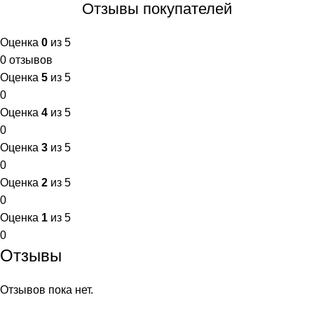
+
Serbetli
Отзывы покупателей
+
Snobless
Оценка
0
из 5
0 отзывов
+
Spectrum
Оценка
5
из 5
0
+
Оценка
4
из 5
StarLine
0
Оценка
3
из 5
+
Take
0
Оценка
2
из 5
+
Trofimoffs
0
Оценка
1
из 5
+
Сарма
0
Отзывы
+
Северный
Отзывов пока нет.
+
Хулиган