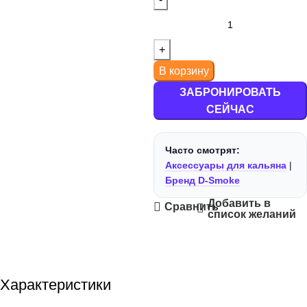
SWAG
+
+
Deus
Мелассоуловители
Углище
+
+
В корзину
Dogma
Мундштуки
ЗАБРОНИРОВАТЬ
+
+
Duft
Плитки
СЕЙЧАС
+
+
Element
Пружинки для Шланга
Часто смотрят:
Аксессуары для кальяна
|
+
+
Бренд D-Smoke
Fake
Раскуриватели
Добавить в
Сравнить
список желаний
+
+
Jent
Сетки
+
+
Joy
Средства для Чистки
Характеристики
+
+
Kraken
Уплотнители