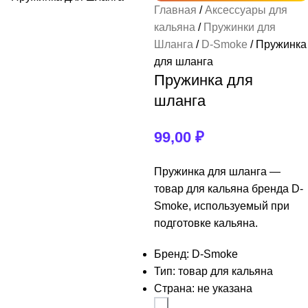
Главная
Аксессуары для
Табак
Смеси
Кальяны
Аксессуары
Уголь
Смотреть весь раздел
Смотреть весь раздел
Смотреть весь раздел
Смотреть весь раздел
Смотреть весь раздел
кальяна
Пружинки для
Шланга
D-Smoke
Пружинка
+
+
+
7 Star
Carbopol
Adalya
Brusko
Kalaud
для шланга
Пружинка для
+
+
+
+
Cocobrico
Alpha Hookah
Afzal
Chaba
Вилки для кальяна
шланга
CocoDalya
+
+
+
Amy Deluxe
Banger
Chabacco
Горелки
99,00
₽
CocoLoco
Egeglas
+
+
+
Bliss
Hook
Диффузоры
Пружинка для шланга —
товар для кальяна бренда D-
Crown
ESS
+
+
+
Bonche
Jam
Кадило для Углей
Smoke, используемый при
подготовке кальяна.
DarkSide
Just
+
+
Brusko
Колбы
Бренд: D-Smoke
Dimok
Nanosmoke Ilin
+
+
Burn
Колпаки
Тип: товар для кальяна
Страна: не указана
+
Panda
Pizduk
+
+
DarkSide
Коннекторы