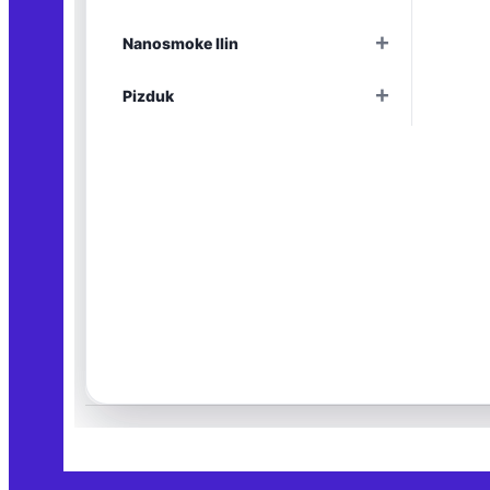
Раскрыть
+
Nanosmoke Ilin
Раскрыть
+
Pizduk
Раскрыть