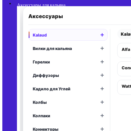
Аксессуары для кальяна
Аксессуары
Kal
+
Kalaud
Раскрыть
+
Вилки для кальяна
Alfa
Раскрыть
+
Горелки
Раскрыть
Conc
+
Диффузоры
Раскрыть
Wat
+
Кадило для Углей
Раскрыть
+
Колбы
Раскрыть
+
Колпаки
Раскрыть
+
Коннекторы