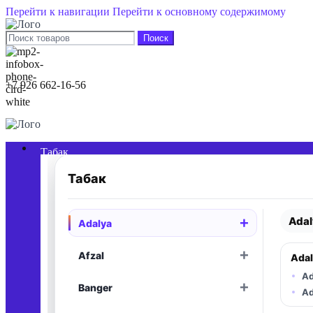
Перейти к навигации
Перейти к основному содержимому
Поиск
+7 926 662-16-56
0
элементы
/
0,00
₽
Табак
Табак
Adal
+
Adalya
Раскрыть
+
Afzal
Adal
Раскрыть
Ad
+
Banger
Раскрыть
Ad