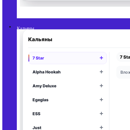
Раскрыть
Кальяны
Кальяны
7 St
+
7 Star
Раскрыть
+
Alpha Hookah
Влож
Раскрыть
+
Amy Deluxe
Раскрыть
+
Egeglas
Раскрыть
+
ESS
Раскрыть
+
Just