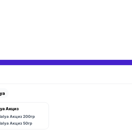
ya
 вложенные категории
ya Акциз
 вложенные категории
alya Акциз 200гр
 вложенные категории
alya Акциз 50гр