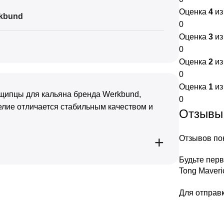
Оценка
4
из
kbund
0
Оценка
3
из
0
Оценка
2
из
0
Оценка
1
из
 щипцы для кальяна бренда Werkbund,
0
делие отличается стабильным качеством и
Отзывы
Отзывов пок
Будьте пер
Tong Maveric
Для отправ