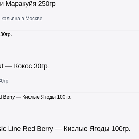
и Маракуйя 250гр
 кальяна в Москве
t — Кокос 30гр.
30гр
ic Line Red Berry — Кислые Ягоды 100гр.