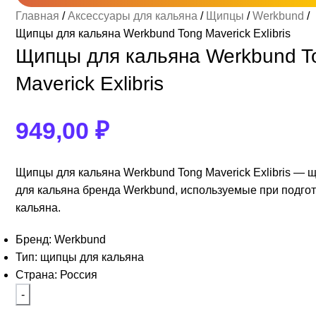
Главная
Аксессуары для кальяна
Щипцы
Werkbund
Щипцы для кальяна Werkbund Tong Maverick Exlibris
егорий пока нет.
егорий пока нет.
Brusko 50гр
Alpha Hookah
Щипцы для кальяна Werkbund T
з 200гр
Maverick Exlibris
 50гр
Lotus
949,00
₽
Щипцы для кальяна Werkbund Tong Maverick Exlibris — 
для кальяна бренда Werkbund, используемые при подго
кальяна.
Бренд: Werkbund
Тип: щипцы для кальяна
Страна: Россия