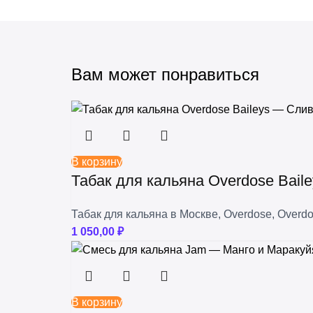
+
Trofimoffs
+
Сарма
+
Северный
Вам может понравиться
+
Хулиган
В корзину
Табак для кальяна Overdose Bail
Табак для кальяна в Москве
,
Overdose
,
Overdo
1 050,00
₽
В корзину