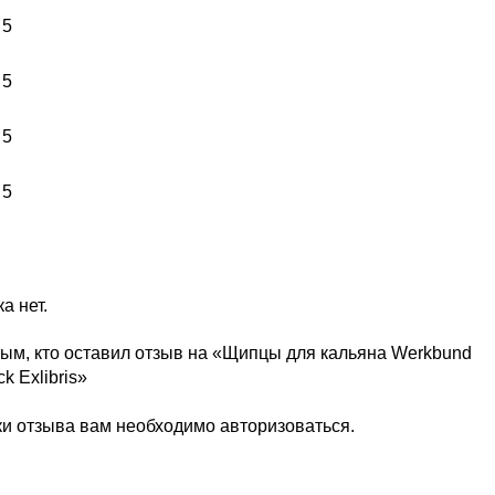
 5
 5
 5
 5
а нет.
вым, кто оставил отзыв на «Щипцы для кальяна Werkbund
k Exlibris»
ки отзыва вам необходимо
авторизоваться
.