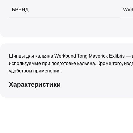
БРЕНД
Wer
+
+
Palitra
Шило
+
+
Sapphire Crown
Шланги
+
+
Satyr
Щипцы
+
Sebero
Щипцы для кальяна Werkbund Tong Maverick Exlibris —
используемые при подготовке кальяна. Кроме того, из
+
Serbetli
удобством применения.
+
Snobless
Характеристики
+
Spectrum
+
StarLine
+
Take