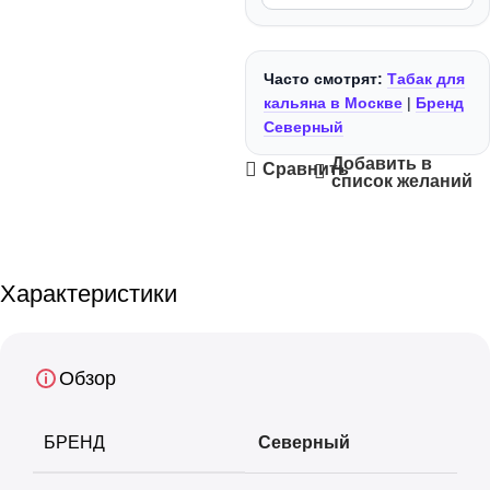
+
+
Morpheus
Фольга
Часто смотрят:
Табак для
+
+
Must Have
Чаши
кальяна в Москве
|
Бренд
Северный
+
+
Nаш
Шарики для Клапана
Добавить в
Сравнить
список желаний
+
+
Overdose
Шахты
+
+
Palitra
Шило
Характеристики
+
+
Sapphire Crown
Шланги
+
+
Обзор
Satyr
Щипцы
+
Sebero
БРЕНД
Северный