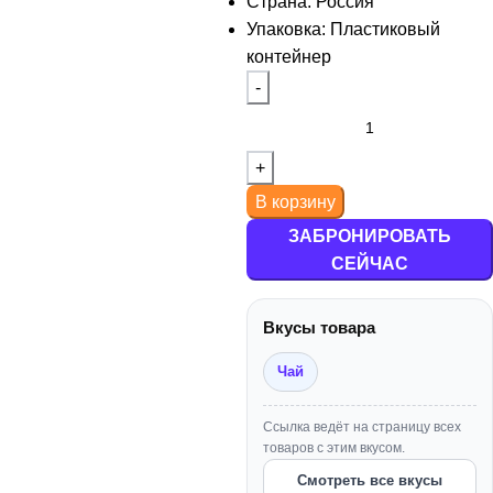
Страна: Россия
Упаковка: Пластиковый
SWAG
+
+
контейнер
Deus
Мелассоуловители
Углище
+
+
Dogma
Мундштуки
+
+
Duft
Плитки
В корзину
+
+
Element
Пружинки для Шланга
ЗАБРОНИРОВАТЬ
СЕЙЧАС
+
+
Fake
Раскуриватели
Вкусы товара
+
+
Jent
Сетки
Чай
+
+
Joy
Средства для Чистки
Ссылка ведёт на страницу всех
товаров с этим вкусом.
+
+
Kraken
Уплотнители
Смотреть все вкусы