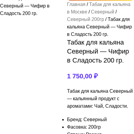
Главная
Табак для кальяна
Табак
Смеси
Кальяны
Аксессуары
Уголь
Смотреть весь раздел
Смотреть весь раздел
Смотреть весь раздел
Смотреть весь раздел
Смотреть весь раздел
в Москве
Северный
Северный 200гр
Табак для
+
+
+
7 Star
Carbopol
Adalya
Brusko
Kalaud
кальяна Северный — Чифир
в Сладость 200 гр.
+
+
+
+
Cocobrico
Alpha Hookah
Afzal
Chaba
Вилки для кальяна
Табак для кальяна
Северный — Чифир
CocoDalya
+
+
+
Amy Deluxe
Banger
Chabacco
Горелки
в Сладость 200 гр.
CocoLoco
Egeglas
+
+
+
Bliss
Hook
Диффузоры
1 750,00
₽
Crown
ESS
+
+
+
Bonche
Jam
Кадило для Углей
Табак для кальяна Северный
— кальянный продукт с
DarkSide
Just
+
+
Brusko
Колбы
ароматами: Чай, Сладости.
Dimok
Nanosmoke Ilin
+
+
Burn
Колпаки
Бренд: Северный
Фасовка: 200гр
+
Panda
Pizduk
+
+
DarkSide
Коннекторы