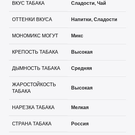
+
Serbetli
ВКУС ТАБАКА
Сладости
,
Чай
+
Snobless
ОТТЕНКИ ВКУСА
Напитки
,
Сладости
+
Spectrum
МОНОМИКС МОГУТ
Микс
+
StarLine
КРЕПОСТЬ ТАБАКА
Высокая
+
Take
ДЫМНОСТЬ ТАБАКА
Средняя
+
Trofimoffs
ЖАРОСТОЙКОСТЬ
Высокая
ТАБАКА
+
Сарма
НАРЕЗКА ТАБАКА
Мелкая
+
Северный
СТРАНА ТАБАКА
Россия
+
Хулиган