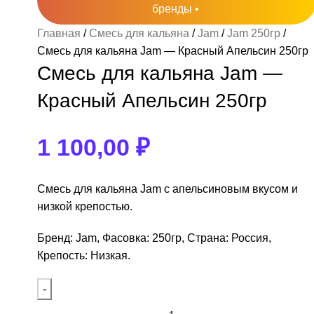
бренды •
lya
usko
tar
laud
bopol
Главная
Смесь для кальяна
Jam
Jam 250гр
женных категорий пока нет.
женных категорий пока нет.
alya Акциз
usko 250гр
a
Brusko 50гр
Alpha Hookah
Смесь для кальяна Jam — Красный Апельсин 250гр
Adalya Акциз
Смесь для кальяна Jam —
200гр
nceptic
Lotus
Adalya Акциз 50гр
Красный Апельсин 250гр
tta
1 100,00
₽
Смесь для кальяна Jam с апельсиновым вкусом и
низкой крепостью.
Бренд: Jam, Фасовка: 250гр, Страна: Россия,
Крепость: Низкая.