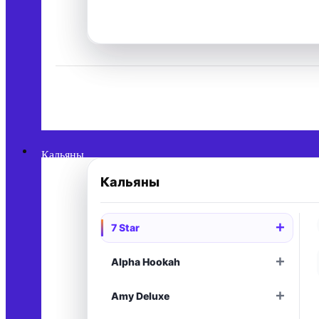
Кальяны
Кальяны
+
7 Star
+
Alpha Hookah
+
Amy Deluxe