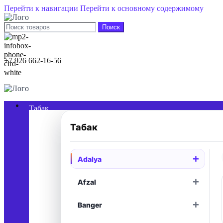
Перейти к навигации
Перейти к основному содержимому
Поиск
+7 926 662-16-56
0
элементы
/
0,00
₽
Табак
Табак
+
Adalya
+
Afzal
+
Banger