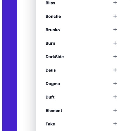
+
Bliss
+
Bonche
+
Brusko
+
Burn
+
DarkSide
+
Deus
+
Dogma
+
Duft
+
Element
+
Fake