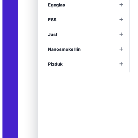
+
Egeglas
+
ESS
+
Just
+
Nanosmoke Ilin
+
Pizduk