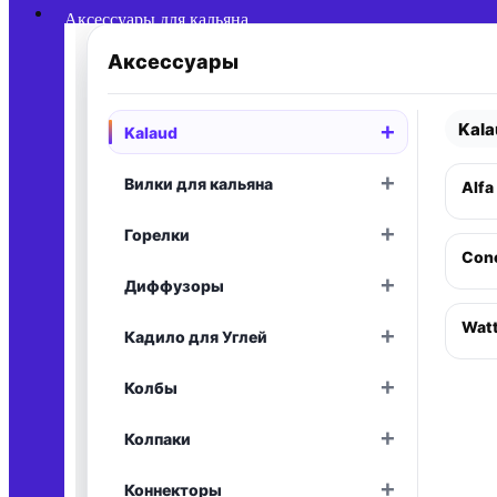
Аксессуары для кальяна
Аксессуары
Kal
+
Kalaud
Раскрыть
+
Вилки для кальяна
Alfa
Раскрыть
+
Горелки
Раскрыть
Conc
+
Диффузоры
Раскрыть
Wat
+
Кадило для Углей
Раскрыть
+
Колбы
Раскрыть
+
Колпаки
Раскрыть
+
Коннекторы