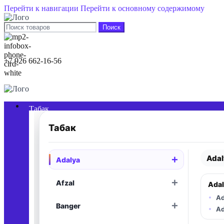
Перейти к навигации
Перейти к основному содержимому
Поиск
+7 926 662-16-56
0
элементы
/
0,00
₽
Табак
Табак
Adal
+
Adalya
Раскрыть
+
Afzal
Adal
Раскрыть
Ad
+
Banger
Раскрыть
Ad