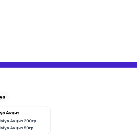
ya
 вложенные категории
ya Акциз
 вложенные категории
alya Акциз 200гр
 вложенные категории
alya Акциз 50гр