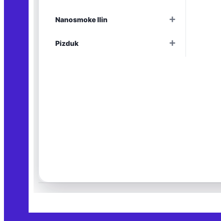
Раскрыть
+
Nanosmoke Ilin
Раскрыть
+
Pizduk
Раскрыть