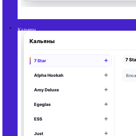
Раскрыть
Кальяны
Кальяны
7 St
+
7 Star
Раскрыть
+
Alpha Hookah
Влож
Раскрыть
+
Amy Deluxe
Раскрыть
+
Egeglas
Раскрыть
+
ESS
Раскрыть
+
Just