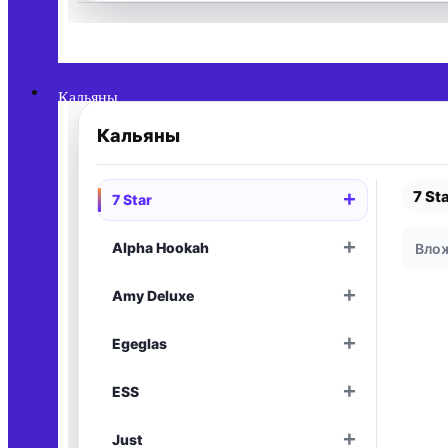
Раскрыть
Кальяны
Кальяны
7 St
+
7 Star
Раскрыть
+
Alpha Hookah
Влож
Раскрыть
+
Amy Deluxe
Раскрыть
+
Egeglas
Раскрыть
+
ESS
Раскрыть
+
Just