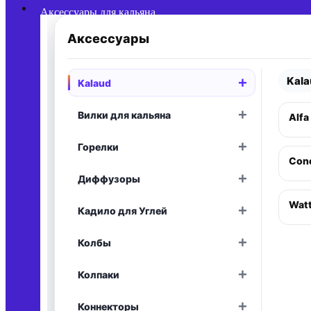
Аксессуары для кальяна
Аксессуары
Kal
+
Kalaud
Раскрыть
+
Вилки для кальяна
Alfa
Раскрыть
+
Горелки
Раскрыть
Conc
+
Диффузоры
Раскрыть
Wat
+
Кадило для Углей
Раскрыть
+
Колбы
Раскрыть
+
Колпаки
Раскрыть
+
Коннекторы