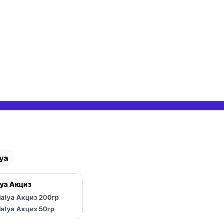
ya
 вложенные категории
ya Акциз
 вложенные категории
alya Акциз 200гр
 вложенные категории
alya Акциз 50гр