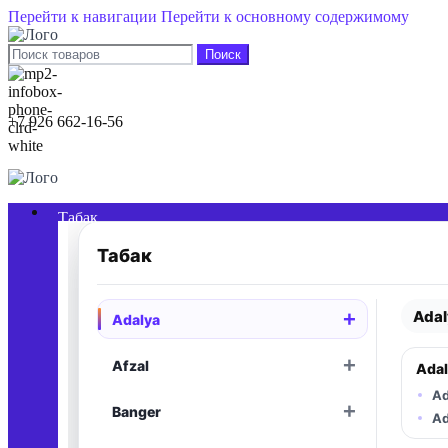
Перейти к навигации
Перейти к основному содержимому
Поиск
+7 926 662-16-56
0
элементы
/
0,00
₽
Табак
Табак
Adal
+
Adalya
Раскрыть
+
Afzal
Adal
Раскрыть
Ad
+
Banger
Раскрыть
Ad