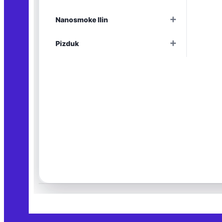
Раскрыть
+
Nanosmoke Ilin
Раскрыть
+
Pizduk
Раскрыть