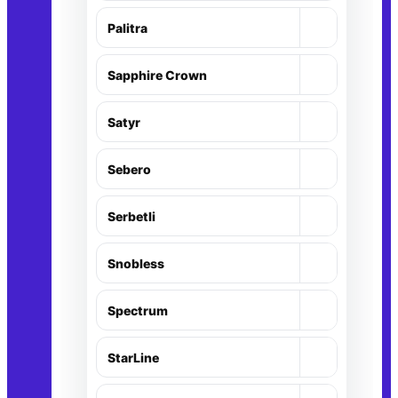
+
Palitra
+
Sapphire Crown
+
Satyr
+
Sebero
+
Serbetli
+
Snobless
+
Spectrum
+
StarLine