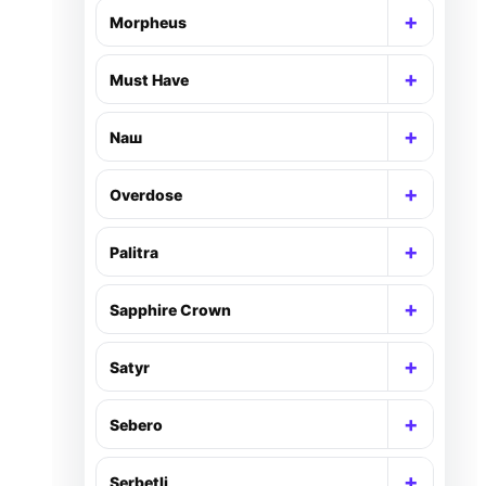
+
Morpheus
+
Must Have
+
Nаш
+
Overdose
+
Palitra
+
Sapphire Crown
+
Satyr
+
Sebero
+
Serbetli