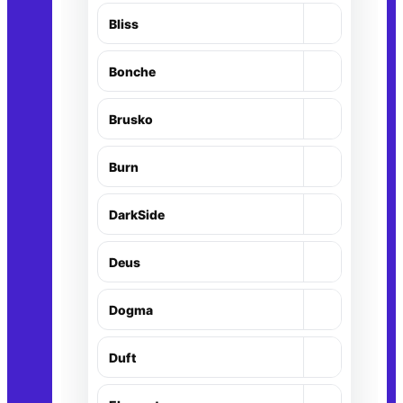
+
Bliss
+
Bonche
+
Brusko
+
Burn
+
DarkSide
+
Deus
+
Dogma
+
Duft