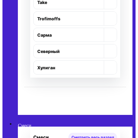
+
Take
+
Trofimoffs
+
Сарма
+
Северный
+
Хулиган
Смеси
Смеси
Смотреть весь раздел