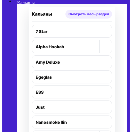
Кальяны
Кальяны
Смотреть весь раздел
7 Star
+
Alpha Hookah
Amy Deluxe
Egeglas
ESS
Just
Nanosmoke Ilin