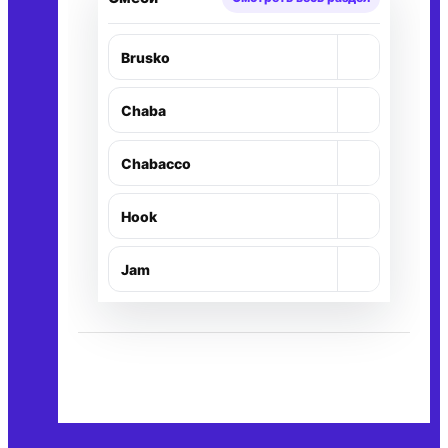
+
Brusko
+
Chaba
+
Chabacco
+
Hook
+
Jam