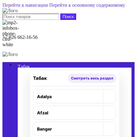
Перейти к навигации
Перейти к основному содержимому
Поиск
+7 926 662-16-56
0
элементы
/
0,00
₽
Табак
Табак
Смотреть весь раздел
+
Adalya
+
Afzal
+
Banger