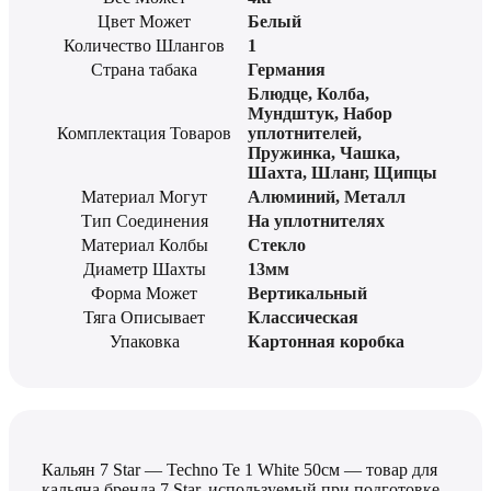
Цвет Может
Белый
Количество Шлангов
1
Страна табака
Германия
Блюдце
,
Колба
,
Мундштук
,
Набор
Комплектация Товаров
уплотнителей
,
Пружинка
,
Чашка
,
Шахта
,
Шланг
,
Щипцы
Материал Могут
Алюминий
,
Металл
Тип Соединения
На уплотнителях
Материал Колбы
Стекло
Диаметр Шахты
13мм
Форма Может
Вертикальный
Тяга Описывает
Классическая
Упаковка
Картонная коробка
Кальян 7 Star — Techno Te 1 White 50см — товар для
кальяна бренда 7 Star, используемый при подготовке