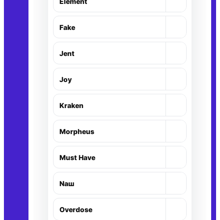
+
Element
+
Fake
+
Jent
+
Joy
+
Kraken
+
Morpheus
+
Must Have
+
Nаш
+
Overdose