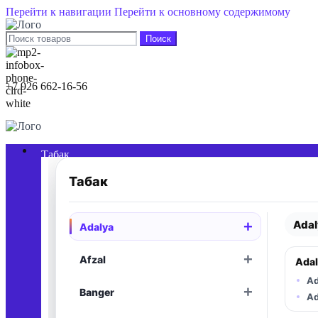
Перейти к навигации
Перейти к основному содержимому
Поиск
+7 926 662-16-56
0
элементы
/
0,00
₽
Табак
Табак
Adal
+
Adalya
Раскрыть
+
Afzal
Adal
Раскрыть
Ad
+
Banger
Раскрыть
Ad