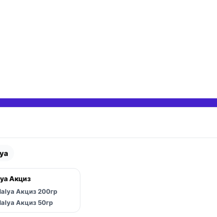
ya
 вложенные категории
ya Акциз
 вложенные категории
alya Акциз 200гр
 вложенные категории
alya Акциз 50гр