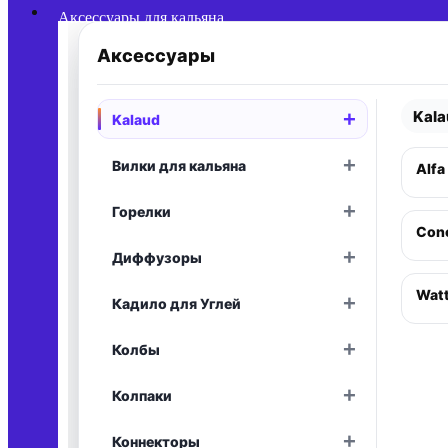
Аксессуары для кальяна
Аксессуары
Kal
+
Kalaud
Раскрыть
+
Вилки для кальяна
Alfa
Раскрыть
+
Горелки
Раскрыть
Conc
+
Диффузоры
Раскрыть
Wat
+
Кадило для Углей
Раскрыть
+
Колбы
Раскрыть
+
Колпаки
Раскрыть
+
Коннекторы