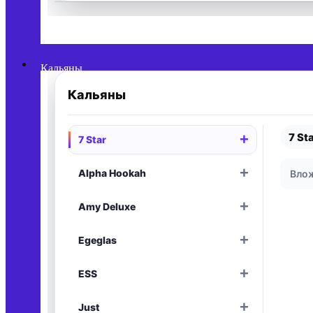
Раскрыть
Кальяны
Кальяны
7 St
+
7 Star
Раскрыть
+
Alpha Hookah
Влож
Раскрыть
+
Amy Deluxe
Раскрыть
+
Egeglas
Раскрыть
+
ESS
Раскрыть
+
Just