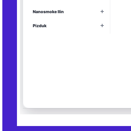
Раскрыть
+
Nanosmoke Ilin
Раскрыть
+
Pizduk
Раскрыть