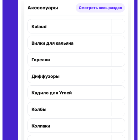
Аксессуары
Смотреть весь раздел
+
Kalaud
Раскр
+
Вилки для кальяна
Раскр
+
Горелки
Раскр
+
Диффузоры
Раскр
+
Кадило для Углей
Раскр
+
Колбы
Раскр
+
Колпаки
Раскр