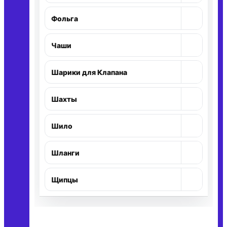
+
Фольга
Раскр
+
Чаши
Раскр
+
Шарики для Клапана
Раскр
+
Шахты
Раскр
+
Шило
Раскр
+
Шланги
Раскр
+
Щипцы
Раскр