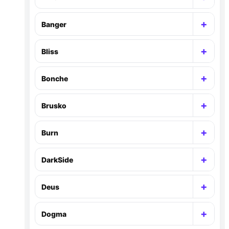
Раск
+
Banger
Раск
+
Bliss
Раск
+
Bonche
Раск
+
Brusko
Раск
+
Burn
Раск
+
DarkSide
Раск
+
Deus
Раск
+
Dogma
Раск