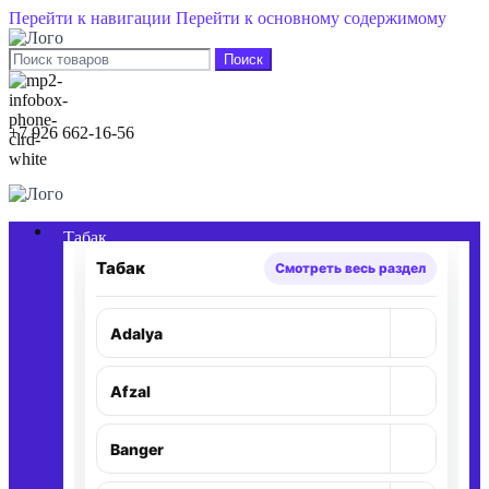
Перейти к навигации
Перейти к основному содержимому
Поиск
+7 926 662-16-56
0
элементы
/
0,00
₽
Табак
Табак
Смотреть весь раздел
+
Adalya
Раскр
+
Afzal
Раскр
+
Banger
Раскр