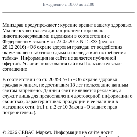
Ежедневно с 10:00 до 22:00
Что ещё посмотреть
Минздрав предупреждает : курение вредит вашему здоровью.
Мы не осуществляем дистанционную торговлю
никотинсодержащими изделиями в соответствии с
табак для кальяна
Смесь для кальяна
Федеральным законом от 23.02.2013 N 15-ФЗ (ред. от
28.12.2016) «Об охране здоровья граждан от воздействия
Вкусы табака
Миксы для кальяна
окружающего табачного дыма и последствий потребления
табака». Информация на сайте не является публичной
Аксессуары для кальяна
Кальяны
офертой. Условия пользования сайтом Пользовательское
соглашение
В соответствии со ст. 20 ФЗ №15 «Об охране здоровья
граждан» лицам, не достигшим 18 лет пользование данным
Популярные форматы угля для
сайтом запрещено. Данный сайт не является рекламой, а
кальяна
служит лишь для предоставления достоверной информации о
свойствах, характеристиках продукции и её наличии в
В Севас Маркет можно посмотреть уголь для
магазинах сети. (п.1 и п.2 ст.10 Закона «О защите прав
потребителей»).
кальяна в разных форматах: кубики,
варианты для калауда, уголь для стабильного
прогрева и позиции для регулярного
© 2026 СЕВАС Маркет. Информация на сайте носит