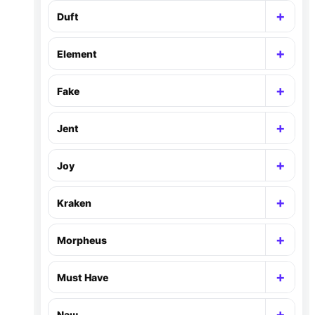
+
Duft
Раск
+
Element
Раск
+
Fake
Раск
+
Jent
Раск
+
Joy
Раск
+
Kraken
Раск
+
Morpheus
Раск
+
Must Have
Раск
+
Nаш