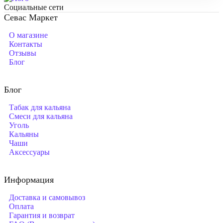
Стабильный жар
Социальные сети
Севас Маркет
Уголь помогает поддерживать ровный прогрев чаши
О магазине
и контролировать температуру во время кальянной
Контакты
сессии.
Отзывы
Блог
Разные форматы
Блог
В каталоге представлены варианты для дома,
Табак для кальяна
Смеси для кальяна
розничного использования и профессиональной
Уголь
работы.
Кальяны
Чаши
Аксессуары
Для чаш и калаудов
Информация
Подходит для разных типов чаш, калаудов и
Доставка и самовывоз
привычных способов приготовления кальяна.
Оплата
Гарантия и возврат