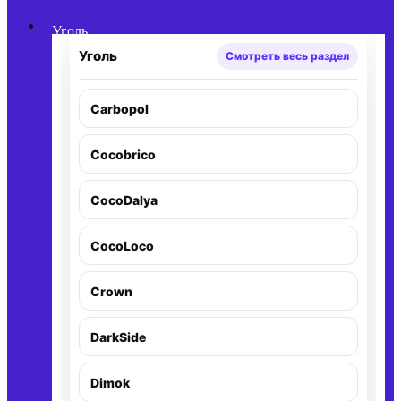
Уголь
Уголь
Смотреть весь раздел
Carbopol
Cocobrico
CocoDalya
CocoLoco
Crown
DarkSide
Dimok