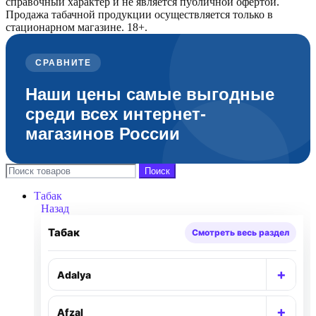
использования. Наличие конкретных упаковок и
справочный характер и не является публичной офертой.
Продажа табачной продукции осуществляется только в
размеров лучше проверять в карточках
стационарном магазине. 18+.
товаров.
СРАВНИТЕ
Наши цены самые выгодные
Важно о товарах 18+
среди всех интернет-
магазинов России
Информация на сайте носит справочный
характер и не является публичной офертой.
Табачная продукция и сопутствующие товары
Поиск
реализуются только в розничном магазине
Табак
при подтверждении возраста 18+.
Назад
Табак
Смотреть весь раздел
+
Adalya
Раск
+
Afzal