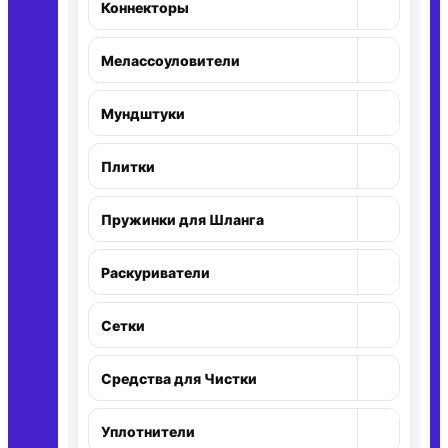
+
Коннекторы
Раскр
+
Мелассоуловители
Раскр
+
Мундштуки
Раскр
+
Плитки
Раскр
+
Пружинки для Шланга
Раскр
+
Раскуриватели
Раскр
+
Сетки
Раскр
+
Средства для Чистки
Раскр
+
Уплотнители
Раскр