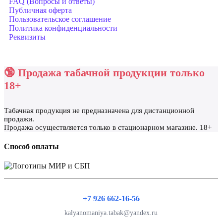
FAQ (Вопросы и ответы)
Публичная оферта
Как выбрать уголь для кальяна
Пользовательское соглашение
Политика конфиденциальности
Уголь для кальяна выбирают по размеру,
Реквизиты
плотности, времени разогрева и
продолжительности
🔞 Продажа табачной продукции только
работы. Кокосовый уголь часто используют для
стабильного жара и равномерного прогрева,
18+
особенно если важно контролировать
температуру чаши.
Табачная продукция не предназначена для дистанционной
продажи.
для стабильной сессии смотрят плотность и
Продажа осуществляется только в стационарном магазине. 18+
размер кубика;
Способ оплаты
для калауда важно учитывать форму и
высоту угля;
для чаши подбирают уголь с ровным и
предсказуемым жаром;
+7 926 662-16-56
для частого использования удобны упаковки
kalyanomaniya.tabak@yandex.ru
большего объёма.